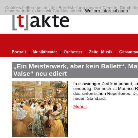
Cookies helfen uns bei der Bereitstellung unserer Dienste. Durch di
einverstanden, dass wir Cookies setzen.
Weitere Informationen
Portrait
Musiktheater
Orchester
Zeitg. Musik
Gesamtau
„Ein Meisterwerk, aber kein Ballett“. M
Valse“ neu ediert
In schwieriger Zeit komponiert, 
eindeutig: Dennoch ist Maurice R
des sinfonischen Repertoires. Di
neuen Standard.
Mehr...