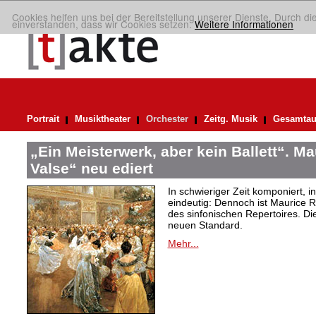
Cookies helfen uns bei der Bereitstellung unserer Dienste. Durch di
einverstanden, dass wir Cookies setzen.
Weitere Informationen
Portrait
Musiktheater
Orchester
Zeitg. Musik
Gesamtau
„Ein Meisterwerk, aber kein Ballett“. M
Valse“ neu ediert
In schwieriger Zeit komponiert, 
eindeutig: Dennoch ist Maurice R
des sinfonischen Repertoires. Di
neuen Standard.
Mehr...