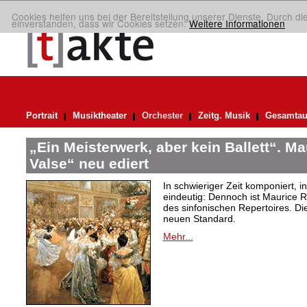
Cookies helfen uns bei der Bereitstellung unserer Dienste. Durch di
einverstanden, dass wir Cookies setzen.
Weitere Informationen
Portrait
Musiktheater
Orchester
Zeitg. Musik
Gesamtau
„Ein Meisterwerk, aber kein Ballett“. M
Valse“ neu ediert
In schwieriger Zeit komponiert, 
eindeutig: Dennoch ist Maurice R
des sinfonischen Repertoires. Di
neuen Standard.
Mehr...