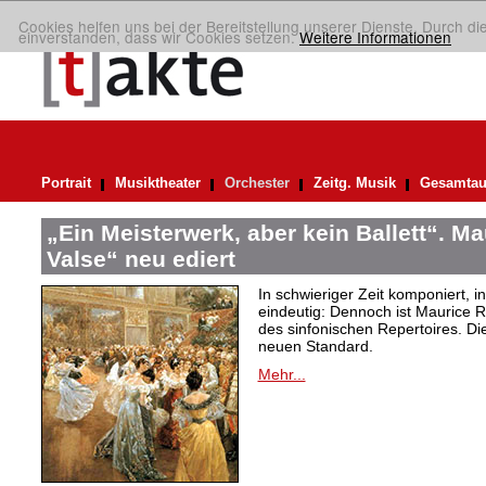
Cookies helfen uns bei der Bereitstellung unserer Dienste. Durch di
einverstanden, dass wir Cookies setzen.
Weitere Informationen
Portrait
Musiktheater
Orchester
Zeitg. Musik
Gesamtau
„Ein Meisterwerk, aber kein Ballett“. M
Valse“ neu ediert
In schwieriger Zeit komponiert, 
eindeutig: Dennoch ist Maurice R
des sinfonischen Repertoires. Di
neuen Standard.
Mehr...