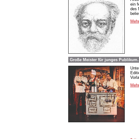
ein 
des 
beli
Mehr
Große Meister für junges Publikum
Unte
Edit
Vorl
Mehr