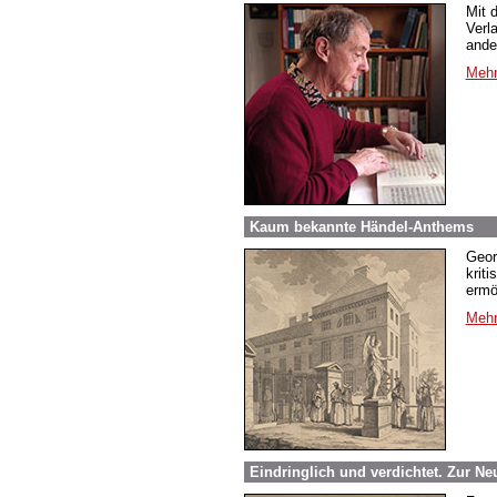
Mit 
Verl
ande
Mehr
Kaum bekannte Händel-Anthems
Geor
krit
ermö
Mehr
Eindringlich und verdichtet. Zur N