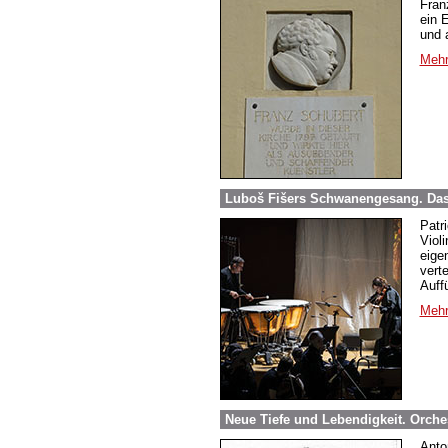
Fran
ein 
und 
Mehr
Luboš Fišers Schwanengesang. Das 
Patr
Viol
eige
vert
Auffü
Mehr
Neue Tiefe und Lebendigkeit. Orch
Anto