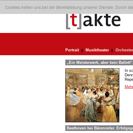
Cookies helfen uns bei der Bereitstellung unserer Dienste. Durch d
Portrait
Musiktheater
Orcheste
„Ein Meisterwerk, aber kein Ballett“
In s
Denn
Repe
Mehr
Beethoven bei Bärenreiter. Erfolgsg