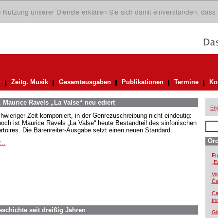
ie Nutzung unserer Dienste erklären Sie sich damit einverstanden, dass
r
Zeitg. Musik
Gesamtausgaben
Publikationen
Termine
Ko
. Maurice Ravels „La Valse“ neu ediert
Eng
chwieriger Zeit komponiert, in der Genrezuschreibung nicht eindeutig:
och ist Maurice Ravels „La Valse“ heute Bestandteil des sinfonischen
rtoires. Die Bärenreiter-Ausgabe setzt einen neuen Standard.
Orc
...
Fu
„E
Vo
Če
Ca
tr
eschichte seit dreißig Jahren
Gl