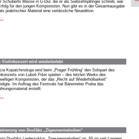
z Schuberts Messe in G-Dur, die er als Siebzehnjähriger schrieb, war
Erfolg für den jungen Komponisten. Nun gibt es in der Gesamtausgabe
als praktisches Material eine verlässliche Neuedition.
...
Violinkonzert wird wiederbelebt
icia Kopatchinskaja wird beim „Prager Frühling“ den Solopart des
inkonzerts von Luboš Fišer spielen – des letzten Werks des
nwilligen Komponisten, der das „Recht auf Wiederholbarkeit“
eidigte. Im Auftrag des Festivals hat Bärenreiter Praha das
hrungsmaterial erstellt.
...
estrierung von Dvořáks „Zigeunermelodien“
nín Dvořáks Liederzyklus „Zigeunermelodien“ op. 55 ist seit Langem