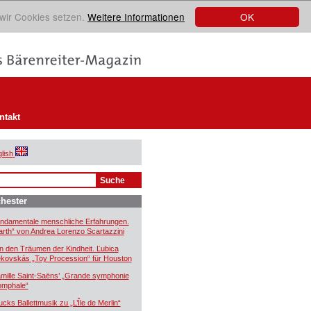
OK
 wir Cookies setzen.
Weitere Informationen
ntakt
lish
hester
ndamentale menschliche Erfahrungen.
arth“ von Andrea Lorenzo Scartazzini
n den Träumen der Kindheit. Ľubica
kovskás „Toy Procession“ für Houston
mille Saint-Saëns’ „Grande symphonie
iomphale“
ucks Ballettmusik zu „L’Île de Merlin“