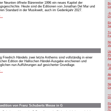
der Neunten öffnete Bärenreiter 1996 ein neues Kapitel der
Br
agsgeschichte. Heute sind die Editionen von Jonathan Del Mar und
Ge
ren Standard in der Musikwelt, auch im Gedenkjahr 2027.
„I
...
Or
Ei
Sa
Tr
Fu
No
Vi
Üb
Ph
g Friedrich Händels zwei letzte Anthems sind vollständig in einer
Aa
ischen Edition der Hallischen Händel-Ausgabe erschienen und
glichen nun Aufführungen auf gesicherter Grundlage.
Fr
„M
...
Ak
si
Ne
Ge
„…
Or
Fl
euedition von Franz Schuberts Messe in G
Sr
Or