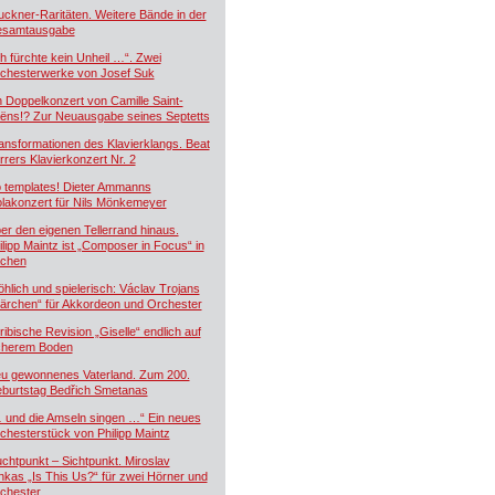
uckner-Raritäten. Weitere Bände in der
samtausgabe
ch fürchte kein Unheil …“. Zwei
chesterwerke von Josef Suk
n Doppelkonzert von Camille Saint-
ëns!? Zur Neuausgabe seines Septetts
ansformationen des Klavierklangs. Beat
rrers Klavierkonzert Nr. 2
 templates! Dieter Ammanns
olakonzert für Nils Mönkemeyer
er den eigenen Tellerrand hinaus.
ilipp Maintz ist „Composer in Focus“ in
chen
öhlich und spielerisch: Václav Trojans
ärchen“ für Akkordeon und Orchester
ribische Revision „Giselle“ endlich auf
cherem Boden
u gewonnenes Vaterland. Zum 200.
burtstag Bedřich Smetanas
 und die Amseln singen …“ Ein neues
chesterstück von Philipp Maintz
uchtpunkt – Sichtpunkt. Miroslav
nkas „Is This Us?“ für zwei Hörner und
chester