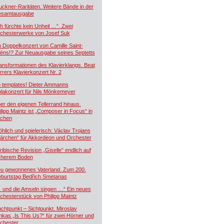
uckner-Raritäten. Weitere Bände in der
samtausgabe
ch fürchte kein Unheil …“. Zwei
chesterwerke von Josef Suk
n Doppelkonzert von Camille Saint-
ëns!? Zur Neuausgabe seines Septetts
ansformationen des Klavierklangs. Beat
rrers Klavierkonzert Nr. 2
 templates! Dieter Ammanns
olakonzert für Nils Mönkemeyer
er den eigenen Tellerrand hinaus.
ilipp Maintz ist „Composer in Focus“ in
chen
öhlich und spielerisch: Václav Trojans
ärchen“ für Akkordeon und Orchester
ribische Revision „Giselle“ endlich auf
cherem Boden
u gewonnenes Vaterland. Zum 200.
burtstag Bedřich Smetanas
 und die Amseln singen …“ Ein neues
chesterstück von Philipp Maintz
uchtpunkt – Sichtpunkt. Miroslav
nkas „Is This Us?“ für zwei Hörner und
chester