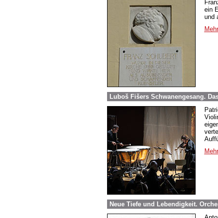
Fran
ein 
und 
Mehr
Luboš Fišers Schwanengesang. Das 
Patr
Viol
eige
vert
Auffü
Mehr
Neue Tiefe und Lebendigkeit. Orch
Anto