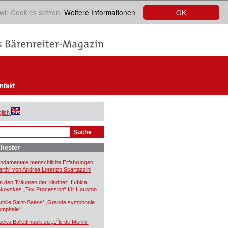
OK
 wir Cookies setzen.
Weitere Informationen
ntakt
lish
hester
ndamentale menschliche Erfahrungen.
arth“ von Andrea Lorenzo Scartazzini
n den Träumen der Kindheit. Ľubica
kovskás „Toy Procession“ für Houston
mille Saint-Saëns’ „Grande symphonie
iomphale“
ucks Ballettmusik zu „L’Île de Merlin“