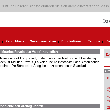
ie Nutzung unserer Dienste erklären Sie sich damit einverstanden, dass
r
Zeitg. Musik
Gesamtausgaben
Publikationen
Termine
Ko
. Maurice Ravels „La Valse“ neu ediert
Eng
chwieriger Zeit komponiert, in der Genrezuschreibung nicht eindeutig:
och ist Maurice Ravels „La Valse“ heute Bestandteil des sinfonischen
rtoires. Die Bärenreiter-Ausgabe setzt einen neuen Standard.
Orc
...
Fu
„E
Vo
Če
Ca
tr
eschichte seit dreißig Jahren
Gl