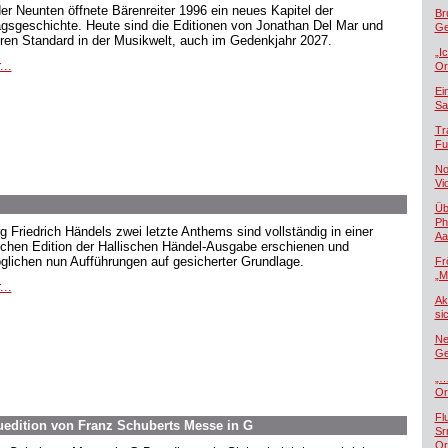
der Neunten öffnete Bärenreiter 1996 ein neues Kapitel der
Br
agsgeschichte. Heute sind die Editionen von Jonathan Del Mar und
Ge
ren Standard in der Musikwelt, auch im Gedenkjahr 2027.
„I
...
Or
Ei
Sa
Tr
Fu
No
Vi
Üb
Ph
g Friedrich Händels zwei letzte Anthems sind vollständig in einer
Aa
ischen Edition der Hallischen Händel-Ausgabe erschienen und
glichen nun Aufführungen auf gesicherter Grundlage.
Fr
„M
...
Ak
si
Ne
Ge
„…
Or
Fl
euedition von Franz Schuberts Messe in G
Sr
Or