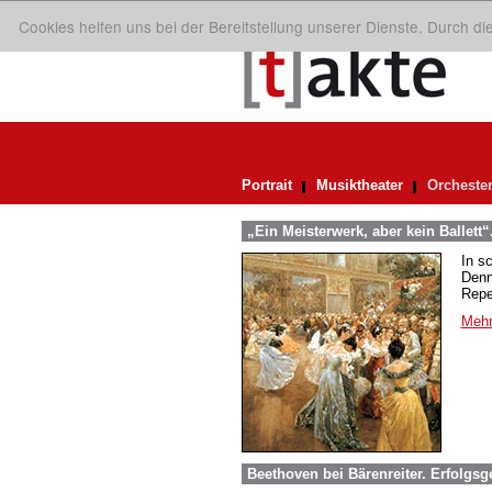
Cookies helfen uns bei der Bereitstellung unserer Dienste. Durch d
Portrait
Musiktheater
Orcheste
„Ein Meisterwerk, aber kein Ballett“
In s
Denn
Repe
Mehr
Beethoven bei Bärenreiter. Erfolgsg