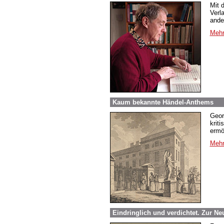
Mit 
Verl
ande
Mehr
Kaum bekannte Händel-Anthems
Geor
krit
ermö
Mehr
Eindringlich und verdichtet. Zur N