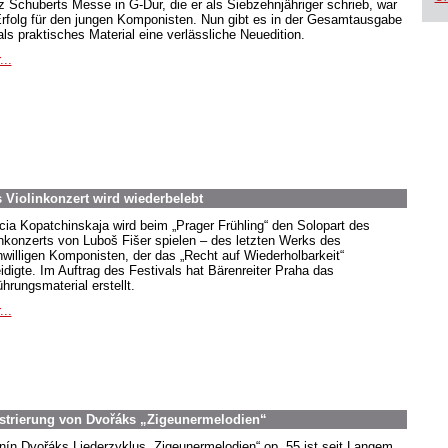
z Schuberts Messe in G-Dur, die er als Siebzehnjähriger schrieb, war
Erfolg für den jungen Komponisten. Nun gibt es in der Gesamtausgabe
als praktisches Material eine verlässliche Neuedition.
...
Violinkonzert wird wiederbelebt
icia Kopatchinskaja wird beim „Prager Frühling“ den Solopart des
inkonzerts von Luboš Fišer spielen – des letzten Werks des
nwilligen Komponisten, der das „Recht auf Wiederholbarkeit“
eidigte. Im Auftrag des Festivals hat Bärenreiter Praha das
hrungsmaterial erstellt.
...
estrierung von Dvořáks „Zigeunermelodien“
nín Dvořáks Liederzyklus „Zigeunermelodien“ op. 55 ist seit Langem