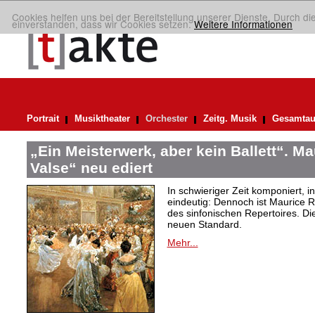
Cookies helfen uns bei der Bereitstellung unserer Dienste. Durch di
einverstanden, dass wir Cookies setzen.
Weitere Informationen
Portrait
Musiktheater
Orchester
Zeitg. Musik
Gesamtau
„Ein Meisterwerk, aber kein Ballett“. M
Valse“ neu ediert
In schwieriger Zeit komponiert, 
eindeutig: Dennoch ist Maurice R
des sinfonischen Repertoires. Di
neuen Standard.
Mehr...