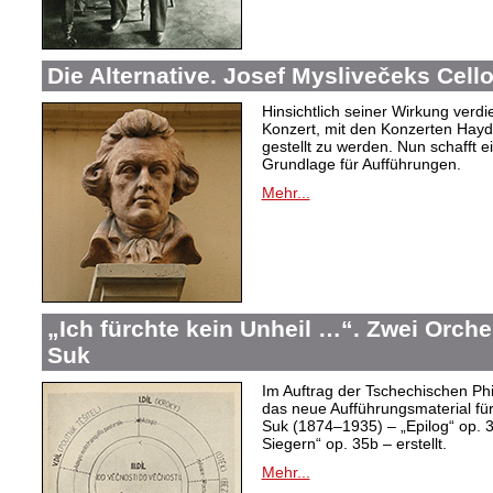
Die Alternative. Josef Myslivečeks Cell
Hinsichtlich seiner Wirkung verd
Konzert, mit den Konzerten Hayd
gestellt zu werden. Nun schafft e
Grundlage für Aufführungen.
Mehr...
„Ich fürchte kein Unheil …“. Zwei Orch
Suk
Im Auftrag der Tschechischen Ph
das neue Aufführungsmaterial fü
Suk (1874–1935) – „Epilog“ op. 
Siegern“ op. 35b – erstellt.
Mehr...