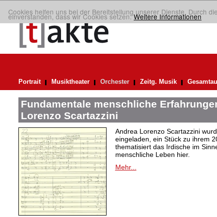
Cookies helfen uns bei der Bereitstellung unserer Dienste. Durch di
einverstanden, dass wir Cookies setzen.
Weitere Informationen
Portrait
Musiktheater
Orchester
Zeitg. Musik
Gesamtau
Fundamentale menschliche Erfahrungen
Lorenzo Scartazzini
Andrea Lorenzo Scartazzini wur
eingeladen, ein Stück zu ihrem 2
thematisiert das Irdische im Sin
menschliche Leben hier.
Mehr...