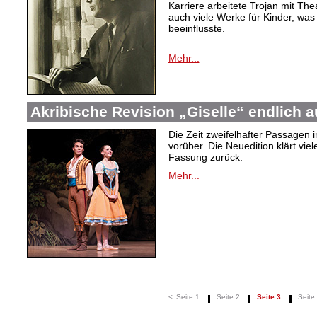
Karriere arbeitete Trojan mit T
auch viele Werke für Kinder, was
beeinflusste.
Mehr...
Akribische Revision „Giselle“ endlich 
Die Zeit zweifelhafter Passagen i
vorüber. Die Neuedition klärt vie
Fassung zurück.
Mehr...
<
Seite 1
Seite 2
Seite 3
Seite