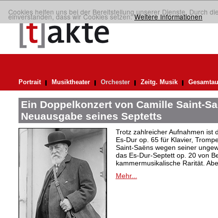
Cookies helfen uns bei der Bereitstellung unserer Dienste. Durch di
einverstanden, dass wir Cookies setzen.
Weitere Informationen
Portrait
Musiktheater
Orchester
Zeitg. Musik
Gesamtau
Ein Doppelkonzert von Camille Saint-Sa
Neuausgabe seines Septetts
Trotz zahlreicher Aufnahmen ist
Es-Dur op. 65 für Klavier, Trompe
Saint-Saëns wegen seiner ungew
das Es-Dur-Septett op. 20 von B
kammermusikalische Rarität. Ab
Mehr...