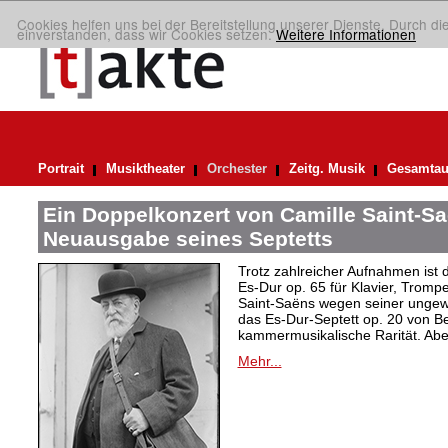
Cookies helfen uns bei der Bereitstellung unserer Dienste. Durch di
einverstanden, dass wir Cookies setzen.
Weitere Informationen
Portrait
Musiktheater
Orchester
Zeitg. Musik
Gesamtau
Ein Doppelkonzert von Camille Saint-Sa
Neuausgabe seines Septetts
Trotz zahlreicher Aufnahmen ist
Es-Dur op. 65 für Klavier, Trompe
Saint-Saëns wegen seiner ungew
das Es-Dur-Septett op. 20 von B
kammermusikalische Rarität. Ab
Mehr...