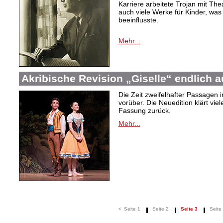
Karriere arbeitete Trojan mit T
auch viele Werke für Kinder, was
beeinflusste.
Mehr...
Akribische Revision „Giselle“ endlich 
Die Zeit zweifelhafter Passagen i
vorüber. Die Neuedition klärt vie
Fassung zurück.
Mehr...
<
Seite 1
Seite 2
Seite 3
Seite