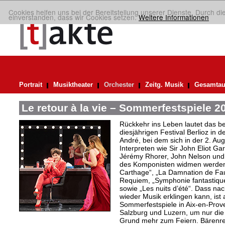
Cookies helfen uns bei der Bereitstellung unserer Dienste. Durch di
einverstanden, dass wir Cookies setzen.
Weitere Informationen
Portrait
Musiktheater
Orchester
Zeitg. Musik
Gesamtau
Le retour à la vie – Sommerfestspiele 2
Rückkehr ins Leben lautet das b
diesjährigen Festival Berlioz in 
André, bei dem sich in der 2. Aug
Interpreten wie Sir John Eliot Ga
Jérémy Rhorer, John Nelson und
des Komponisten widmen werden,
Carthage“, „La Damnation de Faus
Requiem, „Symphonie fantastique“
sowie „Les nuits d’été“. Dass nach
wieder Musik erklingen kann, ist a
Sommerfestspiele in Aix-en-Pro
Salzburg und Luzern, um nur die
Grund mehr zum Feiern. Bärenreit