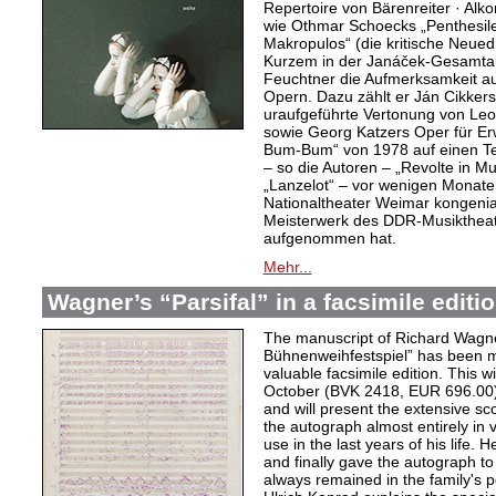
Repertoire von Bärenreiter · Alk
wie Othmar Schoecks „Penthesil
Makropulos“ (die kritische Neuedi
Kurzem in der Janáček-Gesamtau
Feuchtner die Aufmerksamkeit a
Opern. Dazu zählt er Ján Cikker
uraufgeführte Vertonung von Leo
sowie Georg Katzers Oper für E
Bum-Bum“ von 1978 auf einen Tex
– so die Autoren – „Revolte in M
„Lanzelot“ – vor wenigen Monat
Nationaltheater Weimar kongenial
Meisterwerk des DDR-Musiktheate
aufgenommen hat.
Mehr...
Wagner’s “Parsifal” in a facsimile editi
The manuscript of Richard Wagner
Bühnenweihfestspiel” has been m
valuable facsimile edition. This w
October (BVK 2418, EUR 696.00) i
and will present the extensive sco
the autograph almost entirely in v
use in the last years of his life. 
and finally gave the autograph to 
always remained in the family's 