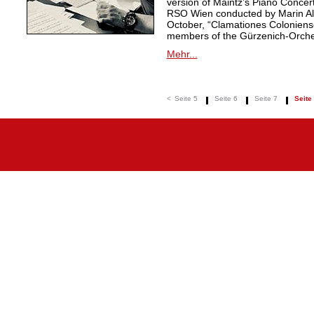
version of Maintz’s Piano Conce
RSO Wien conducted by Marin Also
October, “Clamationes Coloniense
members of the Gürzenich-Orche
Mehr...
<
Seite 5
Seite 6
Seite 7
Seite