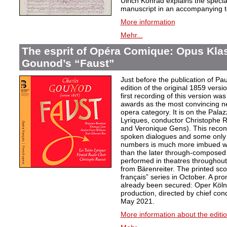
Ulrich Konrad explains the specia
manuscript in an accompanying t
More information
Mehr...
The esprit of Opéra Comique: Opus Klas
Gounod’s “Faust”
Just before the publication of P
edition of the original 1859 vers
first recording of this version w
awards as the most convincing ne
opera category. It is on the Pala
Lyriques, conductor Christophe 
and Veronique Gens). This recons
spoken dialogues and some only 
numbers is much more imbued wi
than the later through-composed 
performed in theatres throughout t
from Bärenreiter. The printed sco
français” series in October. A pr
already been secured: Oper Köln
production, directed by chief co
May 2021.
More information about the editi