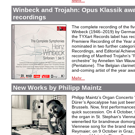
Mehr...
Winbeck and Trojahn: Opus Klassik awar
recordings
The complete recording of the f
Winbeck (1946–2019) by German 
the TYXart Records label has re
Premiere Recording of the Year 
nominated in two further categor
Recordings, and Editorial Achieve
recording of Manfred Trojahn’s “
orchestre” by Annelien Van Wauw
(Pentatone). The Belgian clarinet
and-coming artist of the year awa
Mehr...
New Works by Philipp Maintz
Philipp Maintz’s Organ Concerto “
Dürer’s Apocalypse has just been
Brussels. Now, first performances
quick succession. On 4 October, 
the organ in St. Stephan’s Vienn
wienerlied für brandneue domor
Viennese song for the brand new
Reymaier; on 9 October in Graz, t