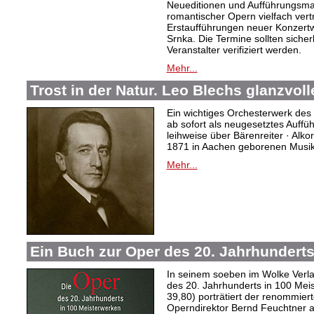
Neueditionen und Aufführungsmat
romantischer Opern vielfach vert
Erstaufführungen neuer Konzertw
Srnka. Die Termine sollten sicher
Veranstalter verifiziert werden.
Mehr...
Trost in der Natur. Leo Blechs glanzvoll
Ein wichtiges Orchesterwerk des 
ab sofort als neugesetztes Auffü
leihweise über Bärenreiter · Alko
1871 in Aachen geborenen Musi
Mehr...
Ein Buch zur Oper des 20. Jahrhundert
In seinem soeben im Wolke Verl
des 20. Jahrhunderts in 100 Mei
39,80) porträtiert der renommiert
Operndirektor Bernd Feuchtner 