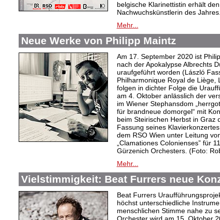
belgische Klarinettistin erhält d
Nachwuchskünstlerin des Jahres
Mehr...
Neue Werke von Philipp Maintz
Am 17. September 2020 ist Philipp
nach der Apokalypse Albrechts Dü
uraufgeführt worden (László Fas
Philharmonique Royal de Liège, 
folgen in dichter Folge die Urau
am 4. Oktober anlässlich der v
im Wiener Stephansdom „herrgot
für brandneue domorgel“ mit Kon
beim Steirischen Herbst in Graz d
Fassung seines Klavierkonzertes
dem RSO Wien unter Leitung von
„Clamationes Colonienses” für 11
Gürzenich Orchesters. (Foto: Ro
Mehr...
Vielstimmigkeit: Beat Furrers neue Kon
Beat Furrers Uraufführungsproje
höchst unterschiedliche Instrume
menschlichen Stimme nahe zu sei
Orchester wird am 15. Oktober 20