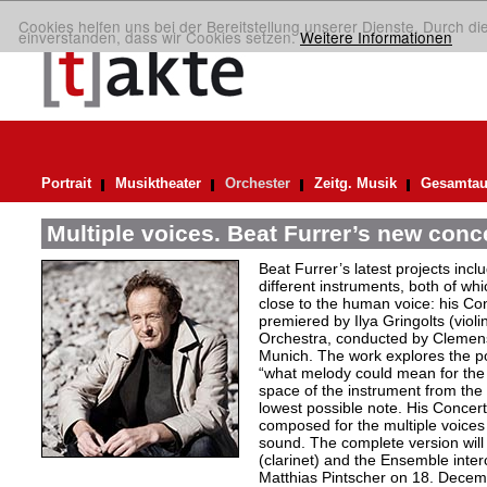
Cookies helfen uns bei der Bereitstellung unserer Dienste. Durch di
einverstanden, dass wir Cookies setzen.
Weitere Informationen
Portrait
Musiktheater
Orchester
Zeitg. Musik
Gesamtau
Multiple voices. Beat Furrer’s new conc
Beat Furrer’s latest projects inc
different instruments, both of wh
close to the human voice: his Con
premiered by Ilya Gringolts (vio
Orchestra, conducted by Clemens
Munich. The work explores the poss
“what melody could mean for the v
space of the instrument from the 
lowest possible note. His Concert
composed for the multiple voices o
sound. The complete version wil
(clarinet) and the Ensemble int
Matthias Pintscher on 18. Decemb