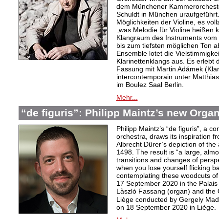
dem Münchener Kammerorchester
Schuldt in München uraufgeführt
Möglichkeiten der Violine, es vol
„was Melodie für Violine heißen 
Klangraum des Instruments vom 
bis zum tiefsten möglichen Ton ab
Ensemble lotet die Vielstimmigkei
Klarinettenklangs aus. Es erlebt 
Fassung mit Martin Adámek (Kla
intercontemporain unter Matthia
im Boulez Saal Berlin.
Mehr...
“de figuris”: Philipp Maintz’s new Orga
Philipp Maintz’s “de figuris”, a c
orchestra, draws its inspiration f
Albrecht Dürer’s depiction of the
1498. The result is “a large, almo
transitions and changes of persp
when you lose yourself flicking 
contemplating these woodcuts of
17 September 2020 in the Palais 
Lؘászló Fassang (organ) and the
Liège conducted by Gergely Mada
on 18 September 2020 in Liège.