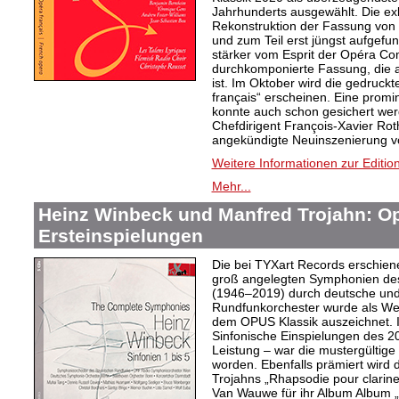
Jahrhunderts ausgewählt. Die exkl
Rekonstruktion der Fassung von
und zum Teil erst jüngst aufgef
stärker vom Esprit der Opéra Comi
durchkomponierte Fassung, die a
ist. Im Oktober wird die gedruckt
français“ erscheinen. Eine promi
konnte auch schon gesichert wer
Chefdirigent François-Xavier Rot
angekündigte Neuinszenierung vo
Weitere Informationen zur Editio
Mehr...
Heinz Winbeck und Manfred Trojahn: Op
Ersteinspielungen
Die bei TYXart Records erschien
groß angelegten Symphonien de
(1946–2019) durch deutsche und 
Rundfunkorchester wurde als Wel
dem OPUS Klassik auszeichnet. I
Sinfonische Einspielungen des 20
Leistung – war die mustergültige 
worden. Ebenfalls prämiert wird 
Trojahns „Rhapsodie pour clarine
Van Wauwe für ihr Album Album „