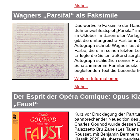
Mehr...
Wagners „Parsifal“ als Faksimile
Das wertvolle Faksimile der Han
Bühnenweihfestspiel „Parsifal“ i
im Oktober im Bärenreiter-Verlag
gibt die umfangreiche Partitur in
Autograph schrieb Wagner fast du
Farbe, die er in seinen letzten L
Er legte die Seiten äußerst sorgf
Autograph schließlich seiner Fra
Schatz immer im Familienbesitz. 
begleitenden Text die Besonderh
Weitere Informationen
Mehr...
Der Esprit der Opéra Comique: Opus Kl
„Faust“
Kurz vor Drucklegung der Partitu
bahnbrechender Neuedition des „
Charles Gounod wurde dessen Er
Palazzetto Bru Zane (Les Talens 
Rousset, mit Benjamin Bernheim
Klassik 2020 als überzeugendst