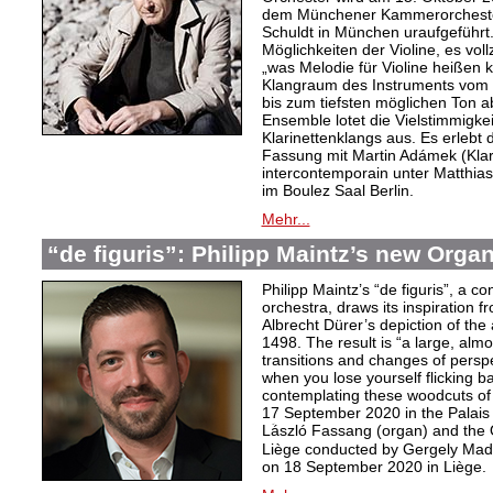
dem Münchener Kammerorchester
Schuldt in München uraufgeführt
Möglichkeiten der Violine, es vol
„was Melodie für Violine heißen 
Klangraum des Instruments vom 
bis zum tiefsten möglichen Ton ab
Ensemble lotet die Vielstimmigkei
Klarinettenklangs aus. Es erlebt 
Fassung mit Martin Adámek (Kla
intercontemporain unter Matthia
im Boulez Saal Berlin.
Mehr...
“de figuris”: Philipp Maintz’s new Orga
Philipp Maintz’s “de figuris”, a c
orchestra, draws its inspiration f
Albrecht Dürer’s depiction of the
1498. The result is “a large, almo
transitions and changes of persp
when you lose yourself flicking 
contemplating these woodcuts of
17 September 2020 in the Palais 
Lؘászló Fassang (organ) and the
Liège conducted by Gergely Mada
on 18 September 2020 in Liège.