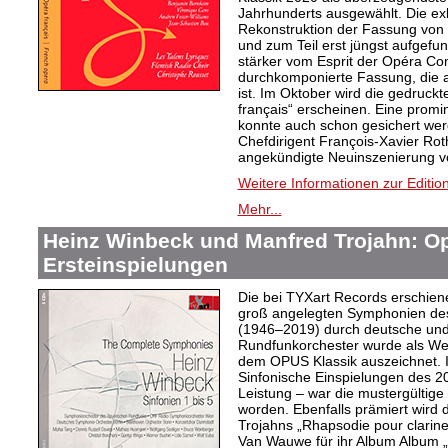
Jahrhunderts ausgewählt. Die exkl
Rekonstruktion der Fassung von
und zum Teil erst jüngst aufgef
stärker vom Esprit der Opéra Comi
durchkomponierte Fassung, die a
ist. Im Oktober wird die gedruckt
français“ erscheinen. Eine promi
konnte auch schon gesichert wer
Chefdirigent François-Xavier Rot
angekündigte Neuinszenierung vo
Weitere Informationen zur Editio
Mehr...
Heinz Winbeck und Manfred Trojahn: Op
Ersteinspielungen
Die bei TYXart Records erschien
groß angelegten Symphonien de
(1946–2019) durch deutsche und 
Rundfunkorchester wurde als Wel
dem OPUS Klassik auszeichnet. I
Sinfonische Einspielungen des 20
Leistung – war die mustergültige 
worden. Ebenfalls prämiert wird 
Trojahns „Rhapsodie pour clarine
Van Wauwe für ihr Album Album „