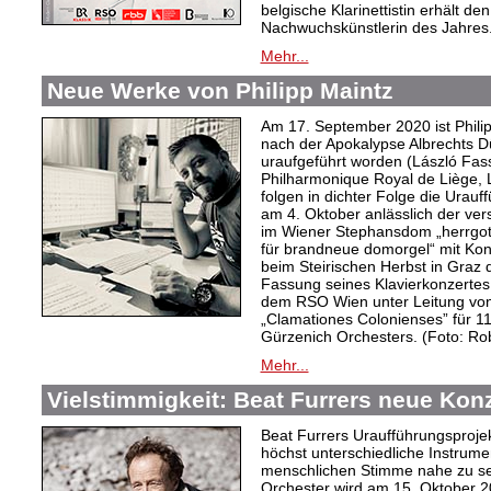
belgische Klarinettistin erhält d
Nachwuchskünstlerin des Jahres
Mehr...
Neue Werke von Philipp Maintz
Am 17. September 2020 ist Philipp
nach der Apokalypse Albrechts Dü
uraufgeführt worden (László Fas
Philharmonique Royal de Liège, 
folgen in dichter Folge die Urau
am 4. Oktober anlässlich der v
im Wiener Stephansdom „herrgot
für brandneue domorgel“ mit Kon
beim Steirischen Herbst in Graz d
Fassung seines Klavierkonzertes
dem RSO Wien unter Leitung von
„Clamationes Colonienses” für 11
Gürzenich Orchesters. (Foto: Ro
Mehr...
Vielstimmigkeit: Beat Furrers neue Kon
Beat Furrers Uraufführungsproje
höchst unterschiedliche Instrume
menschlichen Stimme nahe zu sei
Orchester wird am 15. Oktober 20