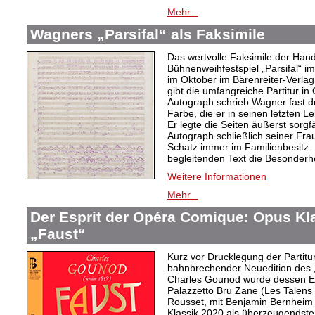
Mehr...
Wagners „Parsifal“ als Faksimile
Das wertvolle Faksimile der Han
Bühnenweihfestspiel „Parsifal“ i
im Oktober im Bärenreiter-Verlag
gibt die umfangreiche Partitur in
Autograph schrieb Wagner fast du
Farbe, die er in seinen letzten L
Er legte die Seiten äußerst sorgf
Autograph schließlich seiner Fra
Schatz immer im Familienbesitz. 
begleitenden Text die Besonderh
Weitere Informationen
Mehr...
Der Esprit der Opéra Comique: Opus Kl
„Faust“
Kurz vor Drucklegung der Partitu
bahnbrechender Neuedition des „
Charles Gounod wurde dessen Er
Palazzetto Bru Zane (Les Talens 
Rousset, mit Benjamin Bernheim
Klassik 2020 als überzeugendst