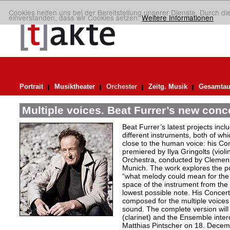
Cookies helfen uns bei der Bereitstellung unserer Dienste. Durch di
einverstanden, dass wir Cookies setzen.
Weitere Informationen
Portrait
Musiktheater
Orchester
Zeitg. Musik
Gesamtau
Multiple voices. Beat Furrer’s new conc
Beat Furrer’s latest projects inc
different instruments, both of wh
close to the human voice: his Con
premiered by Ilya Gringolts (vio
Orchestra, conducted by Clemens
Munich. The work explores the poss
“what melody could mean for the v
space of the instrument from the 
lowest possible note. His Concert
composed for the multiple voices o
sound. The complete version wil
(clarinet) and the Ensemble int
Matthias Pintscher on 18. Decemb