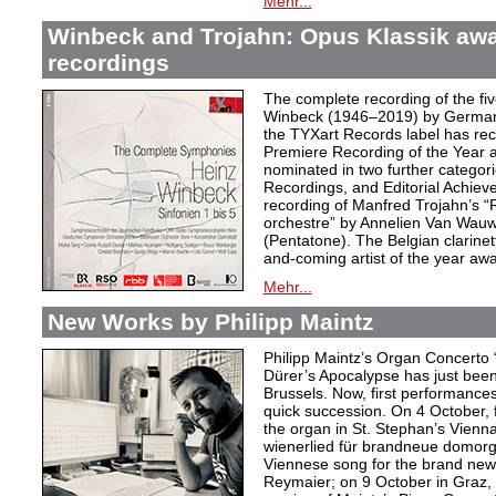
Mehr...
Winbeck and Trojahn: Opus Klassik awar
recordings
The complete recording of the f
Winbeck (1946–2019) by German 
the TYXart Records label has re
Premiere Recording of the Year 
nominated in two further categor
Recordings, and Editorial Achieve
recording of Manfred Trojahn’s “
orchestre” by Annelien Van Wauw
(Pentatone). The Belgian clarinet
and-coming artist of the year awa
Mehr...
New Works by Philipp Maintz
Philipp Maintz’s Organ Concerto “
Dürer’s Apocalypse has just been
Brussels. Now, first performances
quick succession. On 4 October, 
the organ in St. Stephan’s Vienn
wienerlied für brandneue domor
Viennese song for the brand new
Reymaier; on 9 October in Graz, t