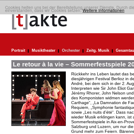
Cookies helfen uns bei der Bereitstellung unserer Dienste. Durch di
einverstanden, dass wir Cookies setzen.
Weitere Informationen
Portrait
Musiktheater
Orchester
Zeitg. Musik
Gesamtau
Le retour à la vie – Sommerfestspiele 2
Rückkehr ins Leben lautet das b
diesjährigen Festival Berlioz in 
André, bei dem sich in der 2. Aug
Interpreten wie Sir John Eliot Ga
Jérémy Rhorer, John Nelson und
des Komponisten widmen werden,
Carthage“, „La Damnation de Faus
Requiem, „Symphonie fantastique“
sowie „Les nuits d’été“. Dass nach
wieder Musik erklingen kann, ist a
Sommerfestspiele in Aix-en-Pro
Salzburg und Luzern, um nur die
Grund mehr zum Feiern. Bärenreit