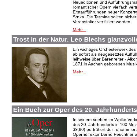
Neueditionen und Aufführungsmat
romantischer Opern vielfach vert
Erstaufführungen neuer Konzertw
Srnka. Die Termine sollten sicher
Veranstalter verifiziert werden.
Mehr...
Trost in der Natur. Leo Blechs glanzvoll
Ein wichtiges Orchesterwerk des 
ab sofort als neugesetztes Auffü
leihweise über Bärenreiter · Alko
1871 in Aachen geborenen Musi
Mehr...
Ein Buch zur Oper des 20. Jahrhundert
In seinem soeben im Wolke Verl
des 20. Jahrhunderts in 100 Mei
39,80) porträtiert der renommiert
Operndirektor Bernd Feuchtner 