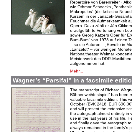
Repertoire von Bärenreiter · Alk
wie Othmar Schoecks „Penthesil
Makropulos“ (die kritische Neuedi
Kurzem in der Janáček-Gesamtau
Feuchtner die Aufmerksamkeit a
Opern. Dazu zählt er Ján Cikker
uraufgeführte Vertonung von Leo
sowie Georg Katzers Oper für E
Bum-Bum“ von 1978 auf einen Tex
– so die Autoren – „Revolte in M
„Lanzelot“ – vor wenigen Monat
Nationaltheater Weimar kongenial
Meisterwerk des DDR-Musiktheate
aufgenommen hat.
Mehr...
Wagner’s “Parsifal” in a facsimile editi
The manuscript of Richard Wagner
Bühnenweihfestspiel” has been m
valuable facsimile edition. This w
October (BVK 2418, EUR 696.00) i
and will present the extensive sco
the autograph almost entirely in v
use in the last years of his life. 
and finally gave the autograph to 
always remained in the family's 