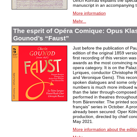
Ulrich Konrad explains the specia
manuscript in an accompanying t
More information
Mehr...
The esprit of Opéra Comique: Opus Klas
Gounod’s “Faust”
Just before the publication of P
edition of the original 1859 vers
first recording of this version w
awards as the most convincing ne
opera category. It is on the Pala
Lyriques, conductor Christophe 
and Veronique Gens). This recons
spoken dialogues and some only 
numbers is much more imbued wi
than the later through-composed 
performed in theatres throughout t
from Bärenreiter. The printed sco
français” series in October. A pr
already been secured: Oper Köln
production, directed by chief co
May 2021.
More information about the editi