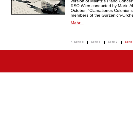
version of Maintz’s Piano Conce
RSO Wien conducted by Marin Also
October, “Clamationes Coloniense
members of the Gürzenich-Orche
Mehr...
<
Seite 5
Seite 6
Seite 7
Seite