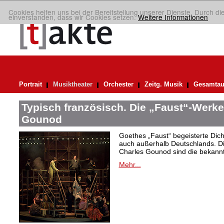
Cookies helfen uns bei der Bereitstellung unserer Dienste. Durch di
einverstanden, dass wir Cookies setzen.
Weitere Informationen
Portrait
Musiktheater
Orchester
Zeitg. Musik
Gesamtau
Typisch französisch. Die „Faust“-Werke
Gounod
Goethes „Faust“ begeisterte Dic
auch außerhalb Deutschlands. Di
Charles Gounod sind die bekann
Mehr...