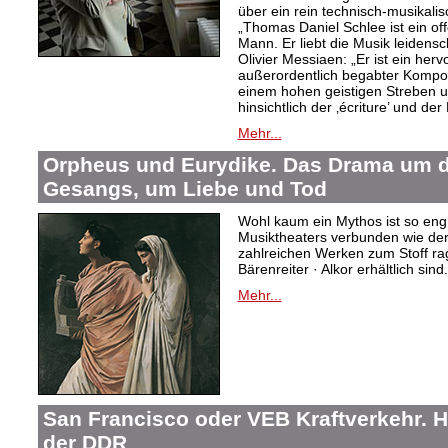
über ein rein technisch-musikali
„Thomas Daniel Schlee ist ein offe
Mann. Er liebt die Musik leidensc
Olivier Messiaen: „Er ist ein her
außerordentlich begabter Kompo
einem hohen geistigen Streben un
hinsichtlich der ‚écriture’ und der
Mehr...
Orpheus und Eurydike. Das Drama um d
Gesangs, um Liebe und Tod
Wohl kaum ein Mythos ist so eng
Musiktheaters verbunden wie de
zahlreichen Werken zum Stoff rag
Bärenreiter · Alkor erhältlich sind.
Mehr...
San Francisco oder VEB Kraftverkehr. H
der DDR