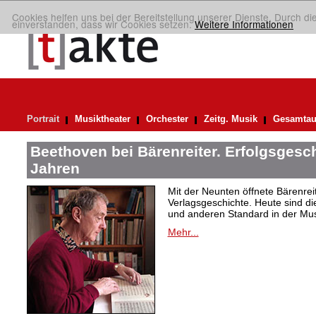
Cookies helfen uns bei der Bereitstellung unserer Dienste. Durch di
einverstanden, dass wir Cookies setzen.
Weitere Informationen
Portrait
Musiktheater
Orchester
Zeitg. Musik
Gesamtau
Beethoven bei Bärenreiter. Erfolgsgesch
Jahren
Mit der Neunten öffnete Bärenrei
Verlagsgeschichte. Heute sind di
und anderen Standard in der Mus
Mehr...