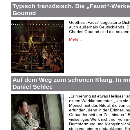
Typisch französisch. Die „Faust“-Werke
Gounod
Goethes „Faust“ begeisterte Dic
auch außerhalb Deutschlands. Di
Charles Gounod sind die bekann
Mehr...
Auf dem Weg zum schönen Klang. In 
Daniel Schlee
„Erinnerung ist etwas Heiliges“ 
einem Werkkommentar. „Um sie le
Menschheit das Ritual, die von t
erfunden, denn in der Erinnerung
Gebundenheit der Zeit hinaus.“ 
vielseitiges Werk nicht nur von m
Durchformung und Klangsinnlichk
stets von einem gedanklichen Ra