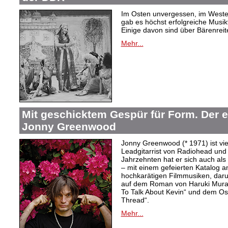
Im Osten unvergessen, im Westen
gab es höchst erfolgreiche Musi
Einige davon sind über Bärenreiter
Mehr...
Mit geschicktem Gespür für Form. Der 
Jonny Greenwood
Jonny Greenwood (* 1971) ist vie
Leadgitarrist von Radiohead und 
Jahrzehnten hat er sich auch a
– mit einem gefeierten Katalog 
hochkarätigen Filmmusiken, dar
auf dem Roman von Haruki Mur
To Talk About Kevin“ und dem O
Thread“.
Mehr...