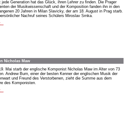
t jede Generation hat das Glück, ihren Lehrer zu finden. Die Prager
enten der Musikwissenschaft und der Komposition fanden ihn in den
angenen 20 Jahren in Milan Slavicky, der am 18. August in Prag starb.
persönlicher Nachruf seines Schülers Miroslav Srnka.
...
on Nicholas Maw
9. Mai starb der englische Komponist Nicholas Maw im Alter von 73
en. Andrew Burn, einer der besten Kenner der englischen Musik der
nwart und Freund des Verstorbenen, zieht die Summe aus dem
e des Komponisten.
...