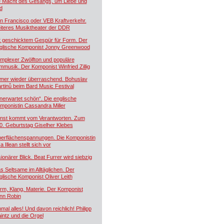
e Macht des Gesangs, um Liebe und
d
n Francisco oder VEB Kraftverkehr.
iteres Musiktheater der DDR
t geschicktem Gespür für Form. Der
glische Komponist Jonny Greenwood
mplexer Zwölfton und populäre
lmmusik. Der Komponist Winfried Zillig
mer wieder überraschend. Bohuslav
rtinů beim Bard Music Festival
nerwartet schön“. Die englische
mponistin Cassandra Miller
nst kommt vom Verantworten. Zum
0. Geburtstag Giselher Klebes
erflächenspannungen. Die Komponistin
a Illean stellt sich vor
sionärer Blick. Beat Furrer wird siebzig
s Seltsame im Alltäglichen. Der
glische Komponist Oliver Leith
rm, Klang, Materie. Der Komponist
nn Robin
nmal alles! Und davon reichlich! Philipp
intz und die Orgel