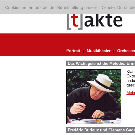
Cookies helfen uns bei der Bereitstellung unserer Dienste. Durch d
Portrait
Musiktheater
Orcheste
Das Wichtigste ist die Melodie. Eri
Klarh
Okto
undo
gesc
Mehr
Frédéric Durieux und Clemens Gaden