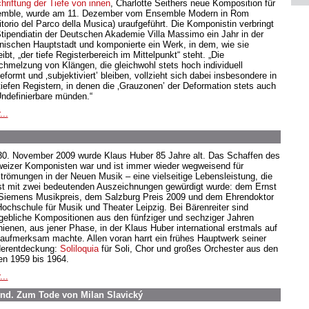
hriftung der Tiefe von innen
, Charlotte Seithers neue Komposition für
mble, wurde am 11. Dezember vom Ensemble Modern in Rom
itorio del Parco della Musica) uraufgeführt. Die Komponistin verbringt
Stipendiatin der Deutschen Akademie Villa Massimo ein Jahr in der
ienischen Hauptstadt und komponierte ein Werk, in dem, wie sie
ibt, „der tiefe Registerbereich im Mittelpunkt“ steht. „Die
chmelzung von Klängen, die gleichwohl stets hoch individuell
formt und ‚subjektiviert’ bleiben, vollzieht sich dabei insbesondere in
tiefen Registern, in denen die ‚Grauzonen’ der Deformation stets auch
Undefinierbare münden.“
...
0. November 2009 wurde Klaus Huber 85 Jahre alt. Das Schaffen des
eizer Komponisten war und ist immer wieder wegweisend für
strömungen in der Neuen Musik – eine vielseitige Lebensleistung, die
st mit zwei bedeutenden Auszeichnungen gewürdigt wurde: dem Ernst
Siemens Musikpreis, dem Salzburg Preis 2009 und dem Ehrendoktor
Hochschule für Musik und Theater Leipzig. Bei Bärenreiter sind
ebliche Kompositionen aus den fünfziger und sechziger Jahren
hienen, aus jener Phase, in der Klaus Huber international erstmals auf
 aufmerksam machte. Allen voran harrt ein frühes Hauptwerk seiner
erentdeckung:
Soliloquia
für Soli, Chor und großes Orchester aus den
en 1959 bis 1964.
...
und. Zum Tode von Milan Slavický