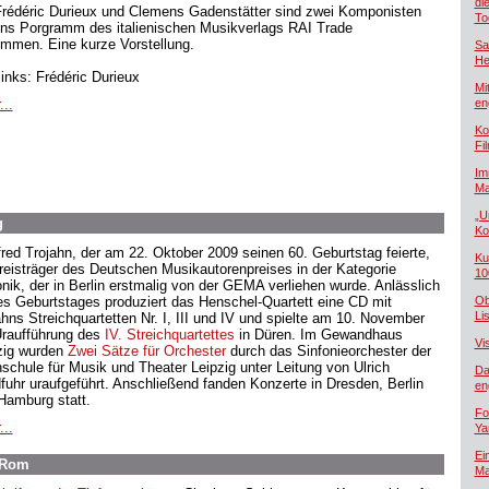
di
Frédéric Durieux und Clemens Gadenstätter sind zwei Komponisten
To
ins Porgramm des italienischen Musikverlags RAI Trade
mmen. Eine kurze Vorstellung.
Sa
He
links: Frédéric Durieux
Mi
...
en
Ko
Fi
Im
Ma
„U
g
Ko
red Trojahn, der am 22. Oktober 2009 seinen 60. Geburtstag feierte,
Ku
Preisträger des Deutschen Musikautorenpreises in der Kategorie
10
onik, der in Berlin erstmalig von der GEMA verliehen wurde. Anlässlich
es Geburtstages produziert das Henschel-Quartett eine CD mit
Ob
Lis
ahns Streichquartetten Nr. I, III und IV und spielte am 10. November
Uraufführung des
IV. Streichquartettes
in Düren. Im Gewandhaus
Vi
zig wurden
Zwei Sätze für Orchester
durch das Sinfonieorchester der
schule für Musik und Theater Leipzig unter Leitung von Ulrich
Da
fuhr uraufgeführt. Anschließend fanden Konzerte in Dresden, Berlin
en
Hamburg statt.
Fo
...
Ya
Ei
n Rom
Ma