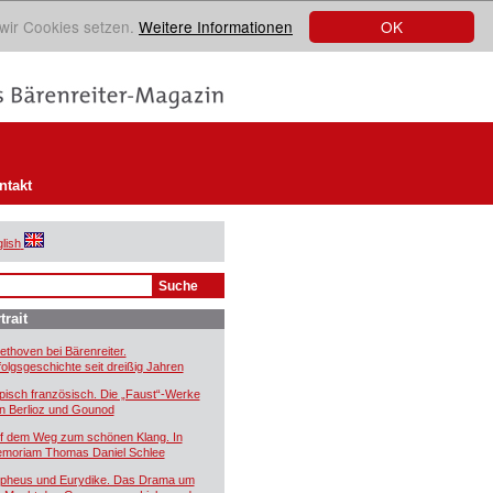
OK
 wir Cookies setzen.
Weitere Informationen
ntakt
lish
trait
ethoven bei Bärenreiter.
folgsgeschichte seit dreißig Jahren
pisch französisch. Die „Faust“-Werke
n Berlioz und Gounod
f dem Weg zum schönen Klang. In
moriam Thomas Daniel Schlee
pheus und Eurydike. Das Drama um