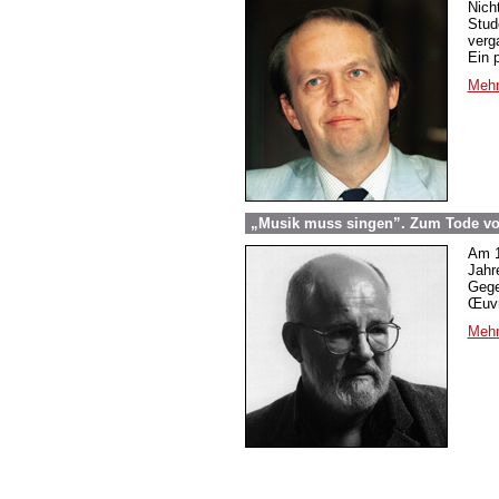
Nich
Stud
verg
Ein 
Mehr
„Musik muss singen”. Zum Tode v
Am 1
Jahr
Gege
Œuvr
Mehr