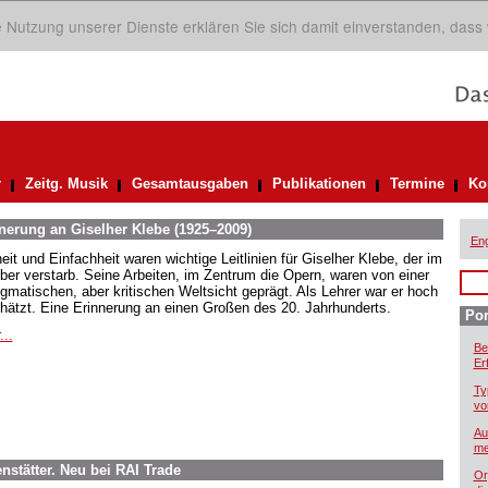
ie Nutzung unserer Dienste erklären Sie sich damit einverstanden, dass
r
Zeitg. Musik
Gesamtausgaben
Publikationen
Termine
Ko
nnerung an Giselher Klebe (1925–2009)
Eng
eit und Einfachheit waren wichtige Leitlinien für Giselher Klebe, der im
ber verstarb. Seine Arbeiten, im Zentrum die Opern, waren von einer
gmatischen, aber kritischen Weltsicht geprägt. Als Lehrer war er hoch
hätzt. Eine Erinnerung an einen Großen des 20. Jahrhunderts.
Por
...
Be
Er
Ty
vo
Au
me
stätter. Neu bei RAI Trade
Or