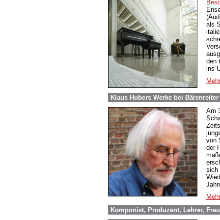
Besc
Ense
(Aud
als 
ital
schre
Vers
ausge
den 
ins 
Mehr
Klaus Hubers Werke bei Bärenreiter
Am 3
Schw
Zeit
jüng
von 
der 
maßg
ersc
sich
Wied
Jahr
Mehr
Komponist, Produzent, Lehrer, Fre