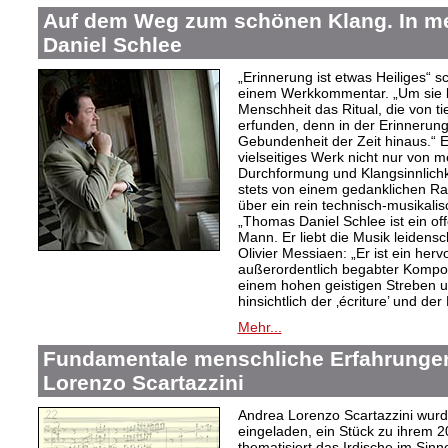
Auf dem Weg zum schönen Klang. In 
Daniel Schlee
„Erinnerung ist etwas Heiliges“ 
einem Werkkommentar. „Um sie le
Menschheit das Ritual, die von t
erfunden, denn in der Erinnerung
Gebundenheit der Zeit hinaus.“ 
vielseitiges Werk nicht nur von m
Durchformung und Klangsinnlichk
stets von einem gedanklichen Ra
über ein rein technisch-musikali
„Thomas Daniel Schlee ist ein offe
Mann. Er liebt die Musik leidensc
Olivier Messiaen: „Er ist ein her
außerordentlich begabter Kompo
einem hohen geistigen Streben un
hinsichtlich der ‚écriture’ und der
Mehr...
Fundamentale menschliche Erfahrungen
Lorenzo Scartazzini
Andrea Lorenzo Scartazzini wur
eingeladen, ein Stück zu ihrem 2
thematisiert das Irdische im Sin