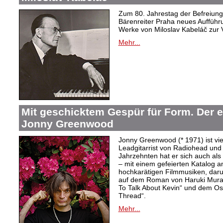
Zum 80. Jahrestag der Befreiung 
Bärenreiter Praha neues Aufführu
Werke von Miloslav Kabeláč zur 
Mehr...
Mit geschicktem Gespür für Form. Der 
Jonny Greenwood
Jonny Greenwood (* 1971) ist vie
Leadgitarrist von Radiohead und 
Jahrzehnten hat er sich auch a
– mit einem gefeierten Katalog 
hochkarätigen Filmmusiken, dar
auf dem Roman von Haruki Mur
To Talk About Kevin“ und dem O
Thread“.
Mehr...