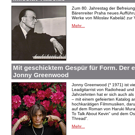
Zum 80. Jahrestag der Befreiung 
Bärenreiter Praha neues Aufführu
Werke von Miloslav Kabeláč zur 
Mehr...
Mit geschicktem Gespür für Form. Der 
Jonny Greenwood
Jonny Greenwood (* 1971) ist vie
Leadgitarrist von Radiohead und 
Jahrzehnten hat er sich auch a
– mit einem gefeierten Katalog 
hochkarätigen Filmmusiken, dar
auf dem Roman von Haruki Mur
To Talk About Kevin“ und dem O
Thread“.
Mehr...