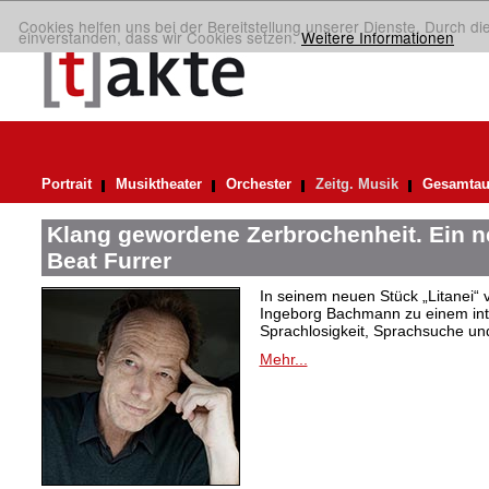
Cookies helfen uns bei der Bereitstellung unserer Dienste. Durch di
einverstanden, dass wir Cookies setzen.
Weitere Informationen
Portrait
Musiktheater
Orchester
Zeitg. Musik
Gesamtau
Klang gewordene Zerbrochenheit. Ein 
Beat Furrer
In seinem neuen Stück „Litanei“ 
Ingeborg Bachmann zu einem in
Sprachlosigkeit, Sprachsuche und
Mehr...