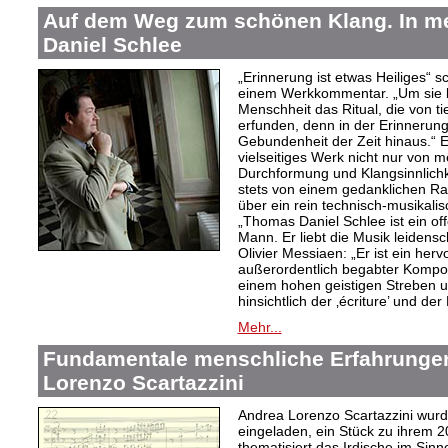
Auf dem Weg zum schönen Klang. In 
Daniel Schlee
„Erinnerung ist etwas Heiliges“ 
einem Werkkommentar. „Um sie le
Menschheit das Ritual, die von t
erfunden, denn in der Erinnerung
Gebundenheit der Zeit hinaus.“ 
vielseitiges Werk nicht nur von m
Durchformung und Klangsinnlichk
stets von einem gedanklichen Ra
über ein rein technisch-musikali
„Thomas Daniel Schlee ist ein offe
Mann. Er liebt die Musik leidensc
Olivier Messiaen: „Er ist ein her
außerordentlich begabter Kompo
einem hohen geistigen Streben un
hinsichtlich der ‚écriture’ und der
Mehr...
Fundamentale menschliche Erfahrungen
Lorenzo Scartazzini
Andrea Lorenzo Scartazzini wur
eingeladen, ein Stück zu ihrem 2
thematisiert das Irdische im Sin