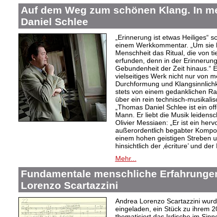
Auf dem Weg zum schönen Klang. In 
Daniel Schlee
„Erinnerung ist etwas Heiliges“ 
einem Werkkommentar. „Um sie le
Menschheit das Ritual, die von t
erfunden, denn in der Erinnerung
Gebundenheit der Zeit hinaus.“ 
vielseitiges Werk nicht nur von m
Durchformung und Klangsinnlichk
stets von einem gedanklichen Ra
über ein rein technisch-musikali
„Thomas Daniel Schlee ist ein offe
Mann. Er liebt die Musik leidensc
Olivier Messiaen: „Er ist ein her
außerordentlich begabter Kompo
einem hohen geistigen Streben un
hinsichtlich der ‚écriture’ und der
Mehr...
Fundamentale menschliche Erfahrungen
Lorenzo Scartazzini
Andrea Lorenzo Scartazzini wur
eingeladen, ein Stück zu ihrem 2
thematisiert das Irdische im Sin