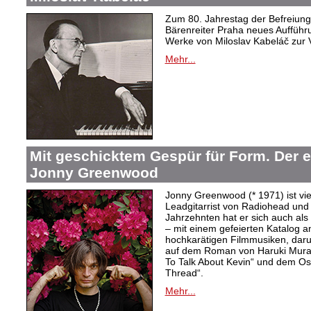
Zum 80. Jahrestag der Befreiung 
Bärenreiter Praha neues Aufführu
Werke von Miloslav Kabeláč zur 
Mehr...
Mit geschicktem Gespür für Form. Der 
Jonny Greenwood
Jonny Greenwood (* 1971) ist vie
Leadgitarrist von Radiohead und 
Jahrzehnten hat er sich auch a
– mit einem gefeierten Katalog 
hochkarätigen Filmmusiken, dar
auf dem Roman von Haruki Mur
To Talk About Kevin“ und dem O
Thread“.
Mehr...