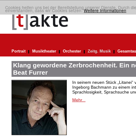
Cookies helfen uns bei der Bereitstellung unserer Dienste. Durch di
einverstanden, dass wir Cookies setzen.
Weitere Informationen
Portrait
Musiktheater
Orchester
Zeitg. Musik
Gesamtau
Klang gewordene Zerbrochenheit. Ein 
Beat Furrer
In seinem neuen Stück „Litanei“ 
Ingeborg Bachmann zu einem in
Sprachlosigkeit, Sprachsuche und
Mehr...