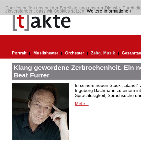
Cookies helfen uns bei der Bereitstellung unserer Dienste. Durch di
einverstanden, dass wir Cookies setzen.
Weitere Informationen
Portrait
Musiktheater
Orchester
Zeitg. Musik
Gesamtau
Klang gewordene Zerbrochenheit. Ein 
Beat Furrer
In seinem neuen Stück „Litanei“ 
Ingeborg Bachmann zu einem in
Sprachlosigkeit, Sprachsuche und
Mehr...