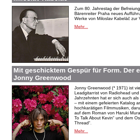
Zum 80. Jahrestag der Befreiung 
Bärenreiter Praha neues Aufführu
Werke von Miloslav Kabeláč zur 
Mehr...
Mit geschicktem Gespür für Form. Der 
Jonny Greenwood
Jonny Greenwood (* 1971) ist vie
Leadgitarrist von Radiohead und 
Jahrzehnten hat er sich auch a
– mit einem gefeierten Katalog 
hochkarätigen Filmmusiken, dar
auf dem Roman von Haruki Mur
To Talk About Kevin“ und dem O
Thread“.
Mehr...