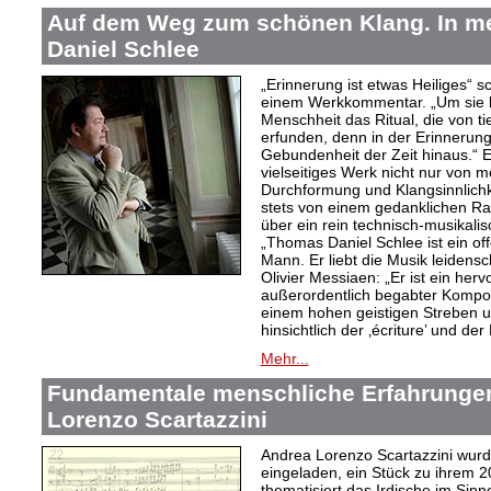
Auf dem Weg zum schönen Klang. In 
Daniel Schlee
„Erinnerung ist etwas Heiliges“ 
einem Werkkommentar. „Um sie le
Menschheit das Ritual, die von t
erfunden, denn in der Erinnerung
Gebundenheit der Zeit hinaus.“ 
vielseitiges Werk nicht nur von m
Durchformung und Klangsinnlichk
stets von einem gedanklichen Ra
über ein rein technisch-musikali
„Thomas Daniel Schlee ist ein offe
Mann. Er liebt die Musik leidensc
Olivier Messiaen: „Er ist ein her
außerordentlich begabter Kompo
einem hohen geistigen Streben un
hinsichtlich der ‚écriture’ und der
Mehr...
Fundamentale menschliche Erfahrungen
Lorenzo Scartazzini
Andrea Lorenzo Scartazzini wur
eingeladen, ein Stück zu ihrem 2
thematisiert das Irdische im Sin