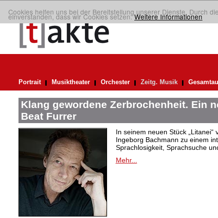
Cookies helfen uns bei der Bereitstellung unserer Dienste. Durch di
einverstanden, dass wir Cookies setzen.
Weitere Informationen
Portrait
Musiktheater
Orchester
Zeitg. Musik
Gesamtau
Klang gewordene Zerbrochenheit. Ein 
Beat Furrer
In seinem neuen Stück „Litanei“ 
Ingeborg Bachmann zu einem in
Sprachlosigkeit, Sprachsuche und
Mehr...