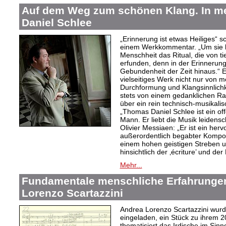
Auf dem Weg zum schönen Klang. In 
Daniel Schlee
„Erinnerung ist etwas Heiliges“ 
einem Werkkommentar. „Um sie le
Menschheit das Ritual, die von t
erfunden, denn in der Erinnerung
Gebundenheit der Zeit hinaus.“ 
vielseitiges Werk nicht nur von m
Durchformung und Klangsinnlichk
stets von einem gedanklichen Ra
über ein rein technisch-musikali
„Thomas Daniel Schlee ist ein offe
Mann. Er liebt die Musik leidensc
Olivier Messiaen: „Er ist ein her
außerordentlich begabter Kompo
einem hohen geistigen Streben un
hinsichtlich der ‚écriture’ und der
Mehr...
Fundamentale menschliche Erfahrungen
Lorenzo Scartazzini
Andrea Lorenzo Scartazzini wur
eingeladen, ein Stück zu ihrem 2
thematisiert das Irdische im Sin