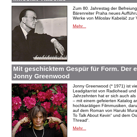
Zum 80. Jahrestag der Befreiung 
Bärenreiter Praha neues Aufführu
Werke von Miloslav Kabeláč zur 
Mehr...
Mit geschicktem Gespür für Form. Der 
Jonny Greenwood
Jonny Greenwood (* 1971) ist vie
Leadgitarrist von Radiohead und 
Jahrzehnten hat er sich auch a
– mit einem gefeierten Katalog 
hochkarätigen Filmmusiken, dar
auf dem Roman von Haruki Mur
To Talk About Kevin“ und dem O
Thread“.
Mehr...