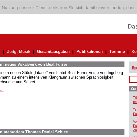
ie Nutzung unserer Dienste erklären Sie sich damit einverstanden, dass
r
Zeitg. Musik
Gesamtausgaben
Publikationen
Termine
Ko
in neues Vokalwerk von Beat Furrer
Eng
einem neuen Stück „Litanei“ verdichtet Beat Furrer Verse von Ingeborg
mann zu einem intensiven Klangraum zwischen Sprachlosigkeit,
chsuche und Schrei.
Zei
...
Tö
ne
Tr
Fu
Vo
Fu
Zü
In memoriam Thomas Daniel Schlee