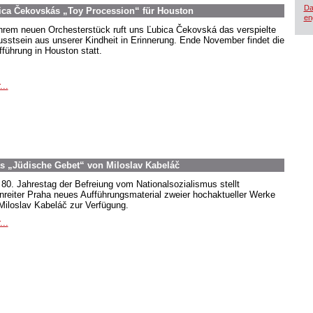
Da
ica Čekovskás „Toy Procession“ für Houston
en
ihrem neuen Orchesterstück ruft uns Ľubica Čekovská das verspielte
sstsein aus unserer Kindheit in Erinnerung. Ende November findet die
fführung in Houston statt.
...
as „Jüdische Gebet“ von Miloslav Kabeláč
80. Jahrestag der Befreiung vom Nationalsozialismus stellt
nreiter Praha neues Aufführungsmaterial zweier hochaktueller Werke
Miloslav Kabeláč zur Verfügung.
...