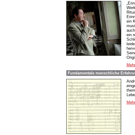
„Eri
Werk
Ritu
Erin
ein 
musi
auch
ein 
Schle
leide
herv
Sein
Origi
Mehr
Fundamentale menschliche Erfahrun
Andr
eing
them
Lebe
Mehr