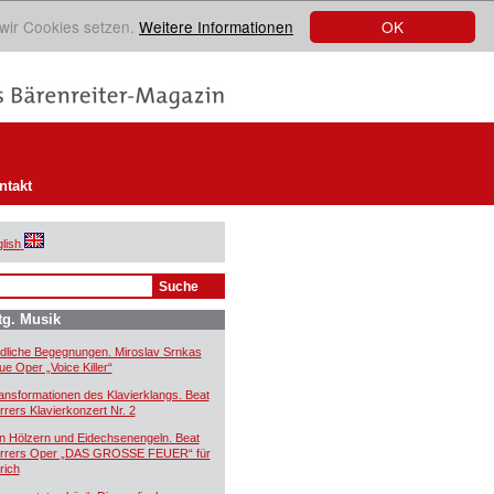
OK
 wir Cookies setzen.
Weitere Informationen
ntakt
lish
tg. Musik
dliche Begegnungen. Miroslav Srnkas
ue Oper „Voice Killer“
ansformationen des Klavierklangs. Beat
rrers Klavierkonzert Nr. 2
n Hölzern und Eidechsenengeln. Beat
rrers Oper „DAS GROSSE FEUER“ für
rich