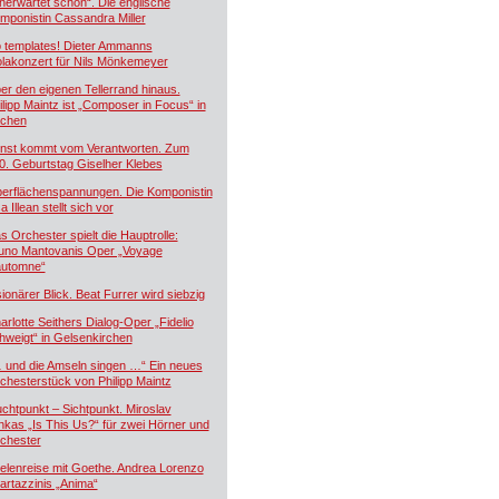
nerwartet schön“. Die englische
mponistin Cassandra Miller
 templates! Dieter Ammanns
olakonzert für Nils Mönkemeyer
er den eigenen Tellerrand hinaus.
ilipp Maintz ist „Composer in Focus“ in
chen
nst kommt vom Verantworten. Zum
0. Geburtstag Giselher Klebes
erflächenspannungen. Die Komponistin
a Illean stellt sich vor
s Orchester spielt die Hauptrolle:
uno Mantovanis Oper „Voyage
automne“
sionärer Blick. Beat Furrer wird siebzig
arlotte Seithers Dialog-Oper „Fidelio
hweigt“ in Gelsenkirchen
 und die Amseln singen …“ Ein neues
chesterstück von Philipp Maintz
uchtpunkt – Sichtpunkt. Miroslav
nkas „Is This Us?“ für zwei Hörner und
chester
elenreise mit Goethe. Andrea Lorenzo
artazzinis „Anima“