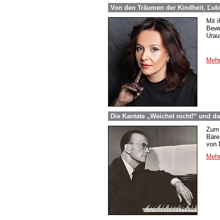
Von den Träumen der Kindheit. Ľub
Mit 
Bewu
Urau
Mehr
Die Kantate „Weichet nicht!“ und d
Zum 
Bäre
von 
Mehr