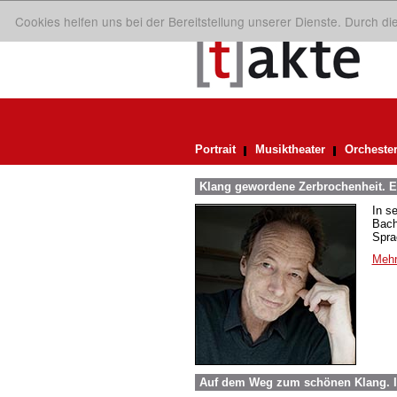
Cookies helfen uns bei der Bereitstellung unserer Dienste. Durch d
Portrait
Musiktheater
Orcheste
Klang gewordene Zerbrochenheit. E
In s
Bach
Spra
Mehr
Auf dem Weg zum schönen Klang. 