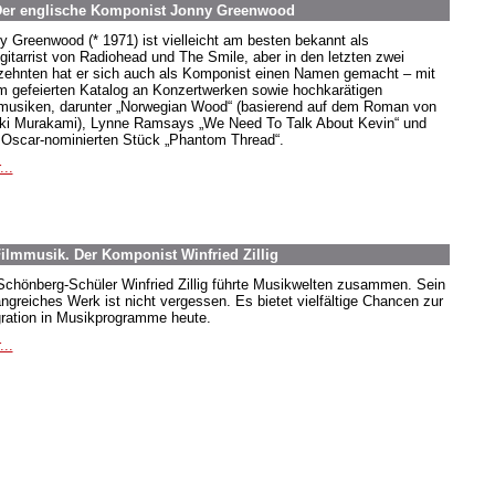
 Der englische Komponist Jonny Greenwood
y Greenwood (* 1971) ist vielleicht am besten bekannt als
gitarrist von Radiohead und The Smile, aber in den letzten zwei
zehnten hat er sich auch als Komponist einen Namen gemacht – mit
m gefeierten Katalog an Konzertwerken sowie hochkarätigen
musiken, darunter „Norwegian Wood“ (basierend auf dem Roman von
ki Murakami), Lynne Ramsays „We Need To Talk About Kevin“ und
Oscar-nominierten Stück „Phantom Thread“.
...
ilmmusik. Der Komponist Winfried Zillig
Schönberg-Schüler Winfried Zillig führte Musikwelten zusammen. Sein
ngreiches Werk ist nicht vergessen. Es bietet vielfältige Chancen zur
gration in Musikprogramme heute.
...