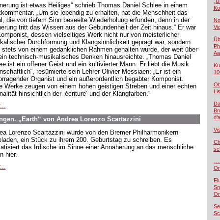
„U
nnerung ist etwas Heiliges“ schrieb Thomas Daniel Schlee in einem
Ko
kommentar. „Um sie lebendig zu erhalten, hat die Menschheit das
al, die von tiefem Sinn beseelte Wiederholung erfunden, denn in der
No
nerung tritt das Wissen aus der Gebundenheit der Zeit hinaus.“ Er war
Vi
Komponist, dessen vielseitiges Werk nicht nur von meisterlicher
Üb
kalischer Durchformung und Klangsinnlichkeit geprägt war, sondern
Ph
 stets von einem gedanklichen Rahmen gehalten wurde, der weit über
Aa
rein technisch-musikalisches Denken hinausreichte. „Thomas Daniel
e ist ein offener Geist und ein kultivierter Mann. Er liebt die Musik
Ku
nschaftlich“, resümierte sein Lehrer Olivier Messiaen: „Er ist ein
10
orragender Organist und ein außerordentlich begabter Komponist.
Ob
e Werke zeugen von einem hohen geistigen Streben und einer echten
Lis
nalität hinsichtlich der ‚écriture’ und der Klangfarben.“
Da
...
Br
d’
gen. „Earth“ von Andrea Lorenzo Scartazzini
Vi
ea Lorenzo Scartazzini wurde von den Bremer Philharmonikern
eladen, ein Stück zu ihrem 200. Geburtstag zu schreiben. Es
Ch
atisiert das Irdische im Sinne einer Annäherung an das menschliche
sc
n hier.
„…
...
Or
Fl
Sr
Or
Se
Sc