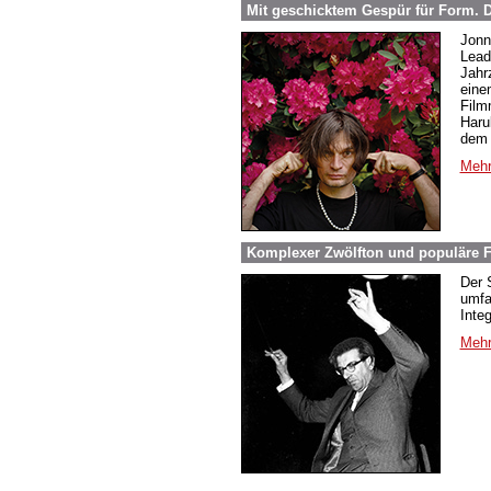
Mit geschicktem Gespür für Form.
Jonn
Lead
Jahr
eine
Film
Haru
dem 
Mehr
Komplexer Zwölfton und populäre F
Der 
umfa
Inte
Mehr