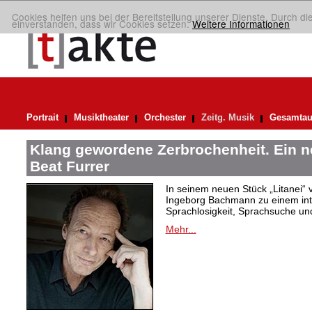
Cookies helfen uns bei der Bereitstellung unserer Dienste. Durch di
einverstanden, dass wir Cookies setzen.
Weitere Informationen
Portrait
Musiktheater
Orchester
Zeitg. Musik
Gesamtau
Klang gewordene Zerbrochenheit. Ein 
Beat Furrer
In seinem neuen Stück „Litanei“ 
Ingeborg Bachmann zu einem in
Sprachlosigkeit, Sprachsuche und
Mehr...