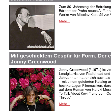
Zum 80. Jahrestag der Befreiung 
Bärenreiter Praha neues Aufführu
Werke von Miloslav Kabeláč zur 
Mehr...
Mit geschicktem Gespür für Form. Der 
Jonny Greenwood
Jonny Greenwood (* 1971) ist vie
Leadgitarrist von Radiohead und 
Jahrzehnten hat er sich auch a
– mit einem gefeierten Katalog 
hochkarätigen Filmmusiken, dar
auf dem Roman von Haruki Mur
To Talk About Kevin“ und dem O
Thread“.
Mehr...