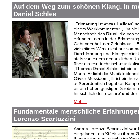
Auf dem Weg zum schönen Klang. In 
Daniel Schlee
„Erinnerung ist etwas Heiliges“ 
einem Werkkommentar. „Um sie le
Menschheit das Ritual, die von t
erfunden, denn in der Erinnerung
Gebundenheit der Zeit hinaus.“ 
vielseitiges Werk nicht nur von m
Durchformung und Klangsinnlichk
stets von einem gedanklichen Ra
über ein rein technisch-musikali
„Thomas Daniel Schlee ist ein offe
Mann. Er liebt die Musik leidensc
Olivier Messiaen: „Er ist ein her
außerordentlich begabter Kompo
einem hohen geistigen Streben un
hinsichtlich der ‚écriture’ und der
Mehr...
Fundamentale menschliche Erfahrungen
Lorenzo Scartazzini
Andrea Lorenzo Scartazzini wur
eingeladen, ein Stück zu ihrem 2
thematisiert das Irdische im Sin