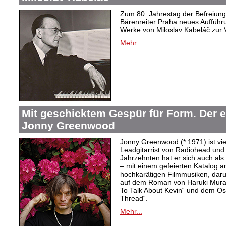
Zum 80. Jahrestag der Befreiung 
Bärenreiter Praha neues Aufführu
Werke von Miloslav Kabeláč zur 
Mehr...
Mit geschicktem Gespür für Form. Der 
Jonny Greenwood
Jonny Greenwood (* 1971) ist vie
Leadgitarrist von Radiohead und 
Jahrzehnten hat er sich auch a
– mit einem gefeierten Katalog 
hochkarätigen Filmmusiken, dar
auf dem Roman von Haruki Mur
To Talk About Kevin“ und dem O
Thread“.
Mehr...