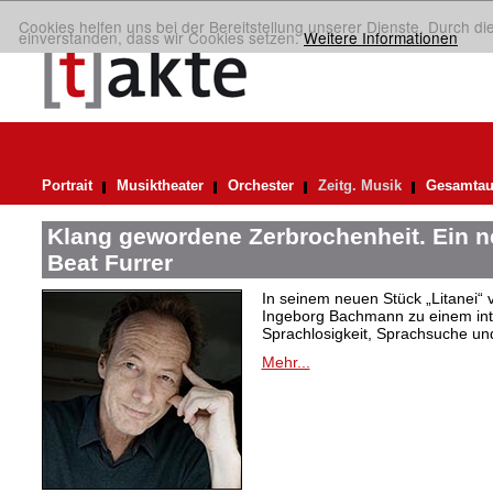
Cookies helfen uns bei der Bereitstellung unserer Dienste. Durch di
einverstanden, dass wir Cookies setzen.
Weitere Informationen
Portrait
Musiktheater
Orchester
Zeitg. Musik
Gesamtau
Klang gewordene Zerbrochenheit. Ein 
Beat Furrer
In seinem neuen Stück „Litanei“ 
Ingeborg Bachmann zu einem in
Sprachlosigkeit, Sprachsuche und
Mehr...