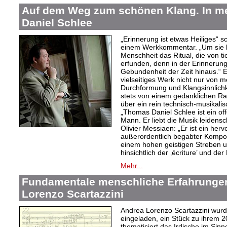
Auf dem Weg zum schönen Klang. In 
Daniel Schlee
„Erinnerung ist etwas Heiliges“ 
einem Werkkommentar. „Um sie le
Menschheit das Ritual, die von t
erfunden, denn in der Erinnerung
Gebundenheit der Zeit hinaus.“ 
vielseitiges Werk nicht nur von m
Durchformung und Klangsinnlichk
stets von einem gedanklichen Ra
über ein rein technisch-musikali
„Thomas Daniel Schlee ist ein offe
Mann. Er liebt die Musik leidensc
Olivier Messiaen: „Er ist ein her
außerordentlich begabter Kompo
einem hohen geistigen Streben un
hinsichtlich der ‚écriture’ und der
Mehr...
Fundamentale menschliche Erfahrungen
Lorenzo Scartazzini
Andrea Lorenzo Scartazzini wur
eingeladen, ein Stück zu ihrem 2
thematisiert das Irdische im Sin