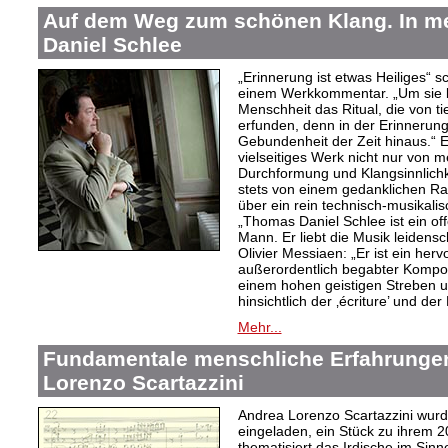
Auf dem Weg zum schönen Klang. In 
Daniel Schlee
„Erinnerung ist etwas Heiliges“ 
einem Werkkommentar. „Um sie le
Menschheit das Ritual, die von t
erfunden, denn in der Erinnerung
Gebundenheit der Zeit hinaus.“ 
vielseitiges Werk nicht nur von m
Durchformung und Klangsinnlichk
stets von einem gedanklichen Ra
über ein rein technisch-musikali
„Thomas Daniel Schlee ist ein offe
Mann. Er liebt die Musik leidensc
Olivier Messiaen: „Er ist ein her
außerordentlich begabter Kompo
einem hohen geistigen Streben un
hinsichtlich der ‚écriture’ und der
Mehr...
Fundamentale menschliche Erfahrungen
Lorenzo Scartazzini
Andrea Lorenzo Scartazzini wur
eingeladen, ein Stück zu ihrem 2
thematisiert das Irdische im Sin