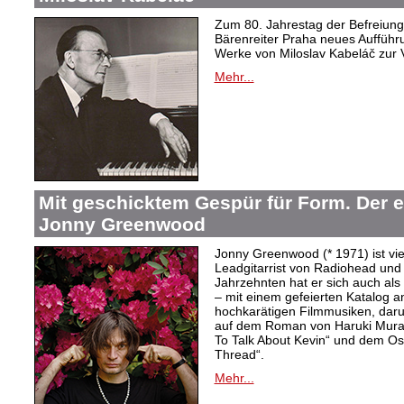
Zum 80. Jahrestag der Befreiung 
Bärenreiter Praha neues Aufführu
Werke von Miloslav Kabeláč zur 
Mehr...
Mit geschicktem Gespür für Form. Der 
Jonny Greenwood
Jonny Greenwood (* 1971) ist vie
Leadgitarrist von Radiohead und 
Jahrzehnten hat er sich auch a
– mit einem gefeierten Katalog 
hochkarätigen Filmmusiken, dar
auf dem Roman von Haruki Mur
To Talk About Kevin“ und dem O
Thread“.
Mehr...