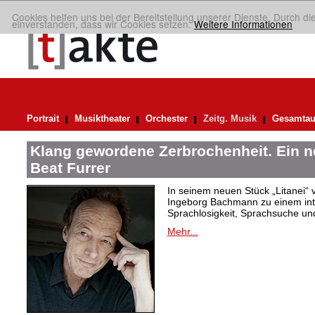
Cookies helfen uns bei der Bereitstellung unserer Dienste. Durch di
einverstanden, dass wir Cookies setzen.
Weitere Informationen
Portrait
Musiktheater
Orchester
Zeitg. Musik
Gesamtau
Klang gewordene Zerbrochenheit. Ein 
Beat Furrer
In seinem neuen Stück „Litanei“ 
Ingeborg Bachmann zu einem in
Sprachlosigkeit, Sprachsuche und
Mehr...