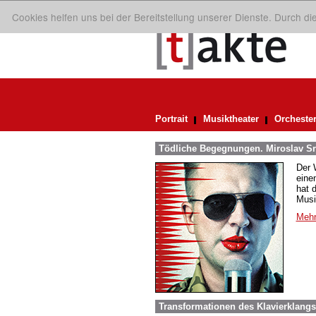
Cookies helfen uns bei der Bereitstellung unserer Dienste. Durch d
Portrait
Musiktheater
Orcheste
Tödliche Begegnungen. Miroslav Sr
Der 
eine
hat 
Musi
Mehr
Transformationen des Klavierklangs.