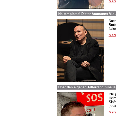
Mehr
No templates! Dieter Ammanns Viol
Nach
Brat
falle
Mehr
Über den eigenen Tellerrand hinaus
Phili
Heim
Sinf
„aria
Mehr