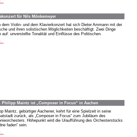
...
akonzert für Nils Mönkemeyer
 dem Violin- und dem Klavierkonzert hat sich Dieter Ammann mit der
sche und ihren solistischen Möglichkeiten beschäftigt. Zwei Dinge
n auf: unverstellte Tonalität und Einflüsse des Politischen.
...
. Philipp Maintz ist „Composer in Focus“ in Aachen
pp Maintz, gebürtiger Aachener, kehrt für eine Spielzeit in seine
atstadt zurück, als „Composer in Focus“ zum Jubiläum des
onieorchesters. Höhepunkt wird die Uraufführung des Orchesterstücks
dne faden“ sein.
...