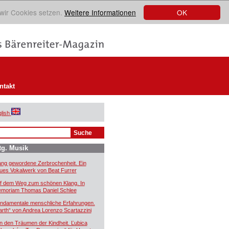
OK
 wir Cookies setzen.
Weitere Informationen
ntakt
lish
tg. Musik
ang gewordene Zerbrochenheit. Ein
ues Vokalwerk von Beat Furrer
f dem Weg zum schönen Klang. In
moriam Thomas Daniel Schlee
ndamentale menschliche Erfahrungen.
arth“ von Andrea Lorenzo Scartazzini
n den Träumen der Kindheit. Ľubica