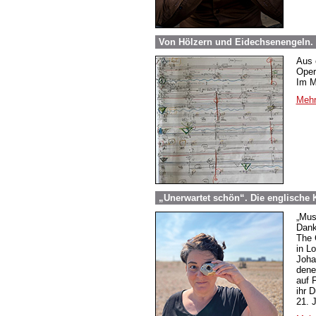
Von Hölzern und Eidechsenengeln.
Aus 
Oper
Im M
Mehr
„Unerwartet schön“. Die englische 
„Musi
Dank
The 
in L
Joha
dene
auf 
ihr 
21. 