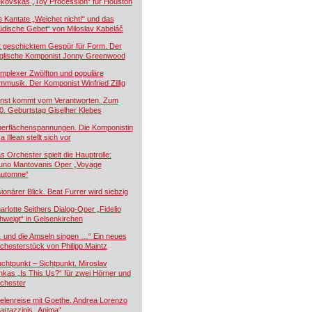
kovskás „Toy Procession“ für Houston
e Kantate „Weichet nicht!“ und das
üdische Gebet“ von Miloslav Kabeláč
t geschicktem Gespür für Form. Der
glische Komponist Jonny Greenwood
mplexer Zwölfton und populäre
lmmusik. Der Komponist Winfried Zillig
nst kommt vom Verantworten. Zum
0. Geburtstag Giselher Klebes
erflächenspannungen. Die Komponistin
a Illean stellt sich vor
s Orchester spielt die Hauptrolle:
uno Mantovanis Oper „Voyage
automne“
sionärer Blick. Beat Furrer wird siebzig
arlotte Seithers Dialog-Oper „Fidelio
hweigt“ in Gelsenkirchen
 und die Amseln singen …“ Ein neues
chesterstück von Philipp Maintz
uchtpunkt – Sichtpunkt. Miroslav
nkas „Is This Us?“ für zwei Hörner und
chester
elenreise mit Goethe. Andrea Lorenzo
artazzinis „Anima“