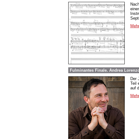
Nach
eine
Inst
Sept
Mehr
Fulminantes Finale. Andrea Lorenzo
Der 
Teil
auf 
Mehr