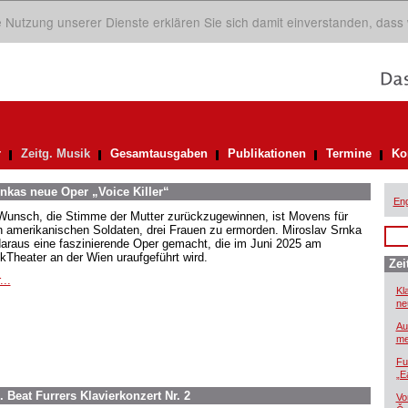
ie Nutzung unserer Dienste erklären Sie sich damit einverstanden, dass
r
Zeitg. Musik
Gesamtausgaben
Publikationen
Termine
Ko
nkas neue Oper „Voice Killer“
Eng
Wunsch, die Stimme der Mutter zurückzugewinnen, ist Movens für
n amerikanischen Soldaten, drei Frauen zu ermorden. Miroslav Srnka
daraus eine faszinierende Oper gemacht, die im Juni 2025 am
kTheater an der Wien uraufgeführt wird.
Zei
...
Kl
ne
Au
me
Fu
„E
 Beat Furrers Klavierkonzert Nr. 2
Vo