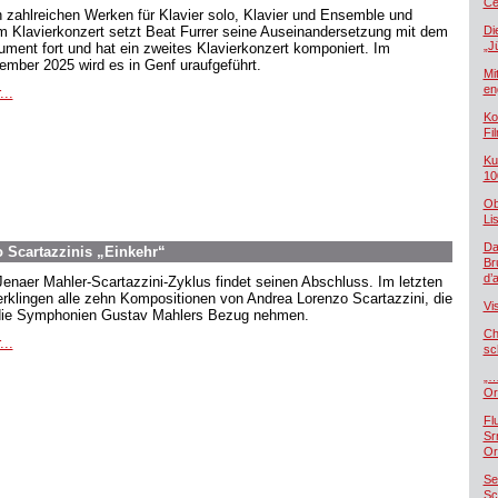
Če
 zahlreichen Werken für Klavier solo, Klavier und Ensemble und
m Klavierkonzert setzt Beat Furrer seine Auseinandersetzung mit dem
Di
„J
rument fort und hat ein zweites Klavierkonzert komponiert. Im
ember 2025 wird es in Genf uraufgeführt.
Mi
en
...
Ko
Fi
Ku
10
Ob
Lis
Da
 Scartazzinis „Einkehr“
Br
d’
Jenaer Mahler-Scartazzini-Zyklus findet seinen Abschluss. Im letzten
 erklingen alle zehn Kompositionen von Andrea Lorenzo Scartazzini, die
Vi
die Symphonien Gustav Mahlers Bezug nehmen.
Ch
...
sc
„…
Or
Fl
Sr
Or
Se
Sc