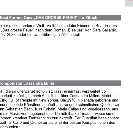
 Beat Furrers Oper „DAS GROSSE FEUER“ für Zürich
einer radikal anderen Welt: Vielfältig sind die Ebenen in Beat Furrers
 „Das grosse Feuer“ nach dem Roman „Eisejuaz“ von Sara Gallardo.
ärz 2025 findet die Uraufführung in Zürich statt.
...
Komponistin Cassandra Miller
k, die so unerwartet schön ist, lässt einen fast verzweifelt vor
barkeit zurück“, schrieb Alex Ross über Cassandra Millers Motette
City, Full of People im New Yorker. Die 1976 in Kanada geborene und
ondon lebende Künstlerin schöpft aus so unterschiedlichen Quellen wie
nn Sebastian Bach, Kurt Cobain, Maria Callas und Vogelgesang, aus
n sie Musik von ungebrochener Unmittelbarkeit macht, wobei sie oft
Formen kreativer Transkription zurückgreift. Der Guardian bezeichnete
Duett für Cello und Orchester als eine der besten Kompositionen des
Jahrhunderts.