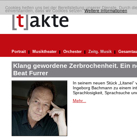
Cookies helfen uns bei der Bereitstellung unserer Dienste. Durch di
einverstanden, dass wir Cookies setzen.
Weitere Informationen
Portrait
Musiktheater
Orchester
Zeitg. Musik
Gesamtau
Klang gewordene Zerbrochenheit. Ein 
Beat Furrer
In seinem neuen Stück „Litanei“ 
Ingeborg Bachmann zu einem in
Sprachlosigkeit, Sprachsuche und
Mehr...