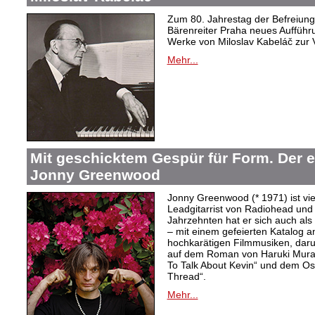
Zum 80. Jahrestag der Befreiung 
Bärenreiter Praha neues Aufführu
Werke von Miloslav Kabeláč zur 
Mehr...
Mit geschicktem Gespür für Form. Der 
Jonny Greenwood
Jonny Greenwood (* 1971) ist vie
Leadgitarrist von Radiohead und 
Jahrzehnten hat er sich auch a
– mit einem gefeierten Katalog 
hochkarätigen Filmmusiken, dar
auf dem Roman von Haruki Mur
To Talk About Kevin“ und dem O
Thread“.
Mehr...