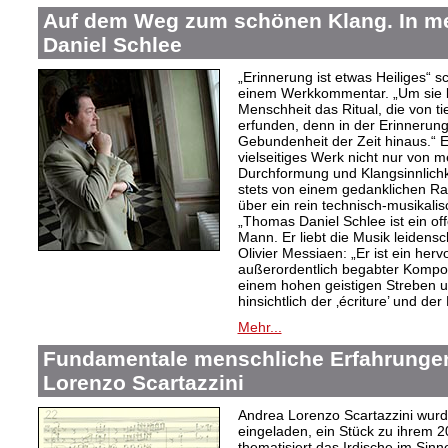
Auf dem Weg zum schönen Klang. In 
Daniel Schlee
„Erinnerung ist etwas Heiliges“ 
einem Werkkommentar. „Um sie le
Menschheit das Ritual, die von t
erfunden, denn in der Erinnerung
Gebundenheit der Zeit hinaus.“ 
vielseitiges Werk nicht nur von m
Durchformung und Klangsinnlichk
stets von einem gedanklichen Ra
über ein rein technisch-musikali
„Thomas Daniel Schlee ist ein offe
Mann. Er liebt die Musik leidensc
Olivier Messiaen: „Er ist ein her
außerordentlich begabter Kompo
einem hohen geistigen Streben un
hinsichtlich der ‚écriture’ und der
Mehr...
Fundamentale menschliche Erfahrungen
Lorenzo Scartazzini
Andrea Lorenzo Scartazzini wur
eingeladen, ein Stück zu ihrem 2
thematisiert das Irdische im Sin