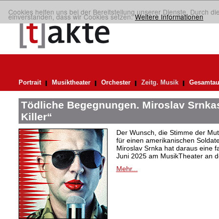
Cookies helfen uns bei der Bereitstellung unserer Dienste. Durch di
einverstanden, dass wir Cookies setzen.
Weitere Informationen
Portrait
Musiktheater
Orchester
Zeitg. Musik
Gesamtau
Tödliche Begegnungen. Miroslav Srnka
Killer“
Der Wunsch, die Stimme der Mut
für einen amerikanischen Soldat
Miroslav Srnka hat daraus eine f
Juni 2025 am MusikTheater an de
Mehr...