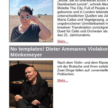
„Musik, die so unerwartet schön is
Dankbarkeit zurück“, schrieb Ale
Motette The City, Full of People
geborene und in London lebende 
unterschiedlichen Quellen wie J
Maria Callas und Vogelgesang, a
ungebrochener Unmittelbarkeit m
kreativer Transkription zurückgre
Duett für Cello und Orchester al
des 21. Jahrhunderts.
Mehr...
No templates! Dieter Ammanns Violakonz
Mönkemeyer
Nach dem Violin- und dem Klavie
mit der Bratsche und ihren solist
Zwei Dinge fallen auf: unverstellt
Politischen.
Mehr...