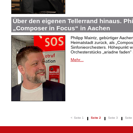
Über den eigenen Tellerrand hinaus. Phi
„Composer in Focus“ in Aachen
Philipp Maintz, gebürtiger Aachene
Heimatstadt zurück, als „Compos
Sinfonieorchesters. Höhepunkt w
Orchesterstücks „ariadne faden“ 
Mehr...
<
Seite 1
Seite 2
Seite 3
Seite