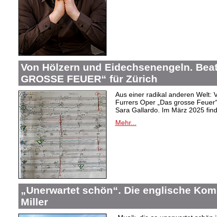
Von Hölzern und Eidechsenengeln. Bea
GROSSE FEUER“ für Zürich
Aus einer radikal anderen Welt: V
Furrers Oper „Das grosse Feuer
Sara Gallardo. Im März 2025 finde
Mehr...
„Unerwartet schön“. Die englische Kom
Miller