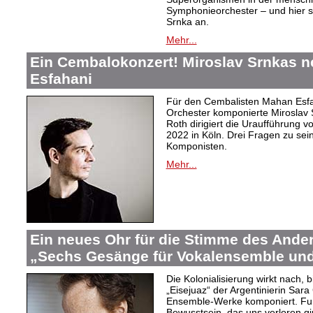
Symphonieorchester – und hier s
Srnka an.
Mehr...
Ein Cembalokonzert! Miroslav Srnkas 
Esfahani
Für den Cembalisten Mahan Esfa
Orchester komponierte Miroslav 
Roth dirigiert die Uraufführung v
2022 in Köln. Drei Fragen zu s
Komponisten.
Mehr...
Ein neues Ohr für die Stimme des Ander
„Sechs Gesänge für Vokalensemble und
Die Kolonialisierung wirkt nach,
„Eisejuaz“ der Argentinierin Sara
Ensemble-Werke komponiert. Fur
Bewusstsein, das uns verloren g