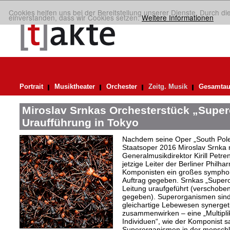
Cookies helfen uns bei der Bereitstellung unserer Dienste. Durch di
einverstanden, dass wir Cookies setzen.
Weitere Informationen
Portrait
Musiktheater
Orchester
Zeitg. Musik
Gesamtau
Miroslav Srnkas Orchesterstück „Supe
Uraufführung in Tokyo
Nachdem seine Oper „South Pole“
Staatsoper 2016 Miroslav Srnka
Generalmusikdirektor Kirill Petr
jetzige Leiter der Berliner Philh
Komponisten ein großes symphoni
Auftrag gegeben. Srnkas „Super
Leitung uraufgeführt (verschobe
gegeben). Superorganismen sind
gleichartige Lebewesen synergeti
zusammenwirken – eine „Multiplika
Individuen“, wie der Komponist sag
Superorganismen in der menschli