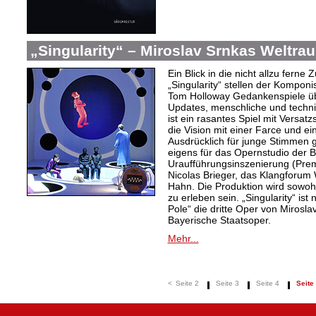
„Singularity“ – Miroslav Srnkas Weltr
Ein Blick in die nicht allzu ferne
„Singularity“ stellen der Komponi
Tom Holloway Gedankenspiele üb
Updates, menschliche und techni
ist ein rasantes Spiel mit Versat
die Vision mit einer Farce und e
Ausdrücklich für junge Stimmen g
eigens für das Opernstudio der B
Uraufführungsinszenierung (Prem
Nicolas Brieger, das Klangforum W
Hahn. Die Produktion wird sowohl
zu erleben sein. „Singularity“ i
Pole“ die dritte Oper von Mirosl
Bayerische Staatsoper.
Mehr...
<
Seite 2
Seite 3
Seite 4
Seite