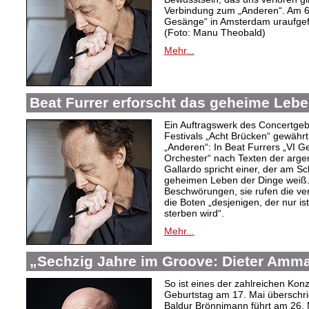
Verbindung zum „Anderen“. Am 6
Gesänge“ in Amsterdam uraufgef
(Foto: Manu Theobald)
Mehr...
Beat Furrer erforscht das geheime Lebe
Ein Auftragswerk des Concertge
Festivals „Acht Brücken“ gewährt 
„Anderen“: In Beat Furrers „VI 
Orchester“ nach Texten der argent
Gallardo spricht einer, der am S
geheimen Leben der Dinge weiß.
Beschwörungen, sie rufen die ver
die Boten „desjenigen, der nur is
sterben wird“.
Mehr...
„Sechzig Jahre im Groove: Dieter Amm
So ist eines der zahlreichen Ko
Geburtstag am 17. Mai überschrie
Baldur Brönnimann führt am 26. 