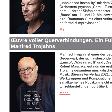
„unbalanced instability“ mit de
Orchestertriptychon „Core – Turn
dem Luzerner Sinfonieorchester 
„Boost“ am 11. und 12. Mai sowie
dire. Raummusik“ mit einer veri
en forme d‘improvisation“.
Mehr...
Œuvre voller Querverbindungen. Ein Fü
Manfred Trojahns
Manfred Trojahn ist einer der b
Gegenwart, der sich insbesonde
„Enrico“, „Was ihr wollt“ und „O
Robert Maschka legt nun die ers
Trojahns gesamtem musikalische
Musik, Bärenreiter-Verlag 2021, 
Werkgruppen und Kompositionen w
ein allgemeines Publikum leicht 
Einzeldarstellungen porträtiert.
Mehr...