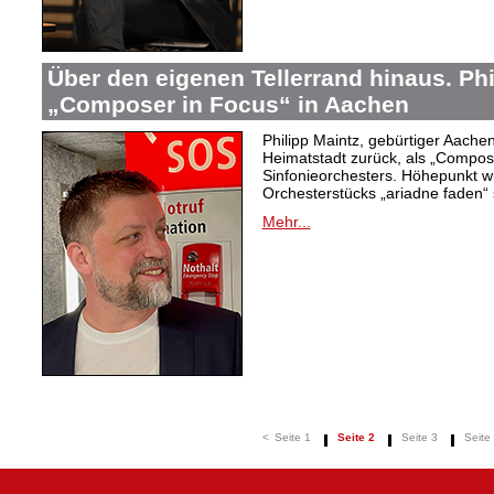
Über den eigenen Tellerrand hinaus. Phi
„Composer in Focus“ in Aachen
Philipp Maintz, gebürtiger Aachene
Heimatstadt zurück, als „Compos
Sinfonieorchesters. Höhepunkt w
Orchesterstücks „ariadne faden“ 
Mehr...
<
Seite 1
Seite 2
Seite 3
Seite