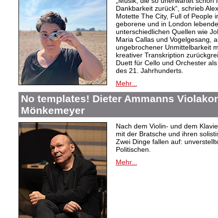
„Musik, die so unerwartet schön is
Dankbarkeit zurück“, schrieb Ale
Motette The City, Full of People
geborene und in London lebende 
unterschiedlichen Quellen wie J
Maria Callas und Vogelgesang, a
ungebrochener Unmittelbarkeit m
kreativer Transkription zurückgre
Duett für Cello und Orchester al
des 21. Jahrhunderts.
Mehr...
No templates! Dieter Ammanns Violakonz
Mönkemeyer
Nach dem Violin- und dem Klavie
mit der Bratsche und ihren solist
Zwei Dinge fallen auf: unverstellt
Politischen.
Mehr...