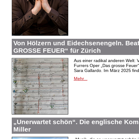
Von Hölzern und Eidechsenengeln. Bea
GROSSE FEUER“ für Zürich
Aus einer radikal anderen Welt: V
Furrers Oper „Das grosse Feuer
Sara Gallardo. Im März 2025 finde
Mehr...
„Unerwartet schön“. Die englische Kom
Miller