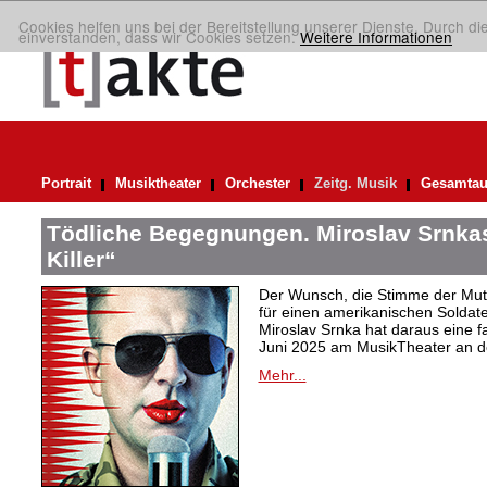
Cookies helfen uns bei der Bereitstellung unserer Dienste. Durch di
einverstanden, dass wir Cookies setzen.
Weitere Informationen
Portrait
Musiktheater
Orchester
Zeitg. Musik
Gesamtau
Tödliche Begegnungen. Miroslav Srnka
Killer“
Der Wunsch, die Stimme der Mut
für einen amerikanischen Soldat
Miroslav Srnka hat daraus eine f
Juni 2025 am MusikTheater an de
Mehr...