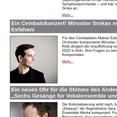
Symphonieorchester – und hier s
Srnka an.
Mehr...
Ein Cembalokonzert! Miroslav Srnkas 
Esfahani
Für den Cembalisten Mahan Esfa
Orchester komponierte Miroslav 
Roth dirigiert die Uraufführung v
2022 in Köln. Drei Fragen zu s
Komponisten.
Mehr...
Ein neues Ohr für die Stimme des Ander
„Sechs Gesänge für Vokalensemble und
Die Kolonialisierung wirkt nach,
„Eisejuaz“ der Argentinierin Sara
Ensemble-Werke komponiert. Fur
Bewusstsein, das uns verloren g