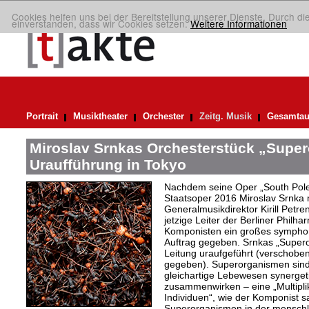
Cookies helfen uns bei der Bereitstellung unserer Dienste. Durch di
einverstanden, dass wir Cookies setzen.
Weitere Informationen
Portrait
Musiktheater
Orchester
Zeitg. Musik
Gesamtau
Miroslav Srnkas Orchesterstück „Supe
Uraufführung in Tokyo
Nachdem seine Oper „South Pole“
Staatsoper 2016 Miroslav Srnka
Generalmusikdirektor Kirill Petr
jetzige Leiter der Berliner Philh
Komponisten ein großes symphoni
Auftrag gegeben. Srnkas „Super
Leitung uraufgeführt (verschobe
gegeben). Superorganismen sind
gleichartige Lebewesen synergeti
zusammenwirken – eine „Multiplika
Individuen“, wie der Komponist sag
Superorganismen in der menschli