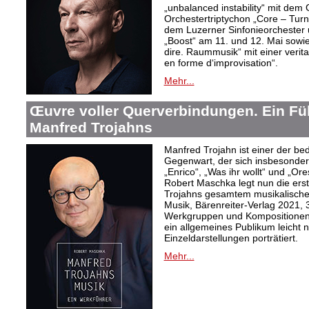
„unbalanced instability“ mit de
Orchestertriptychon „Core – Turn
dem Luzerner Sinfonieorchester 
„Boost“ am 11. und 12. Mai sowie
dire. Raummusik“ mit einer veri
en forme d‘improvisation“.
Mehr...
Œuvre voller Querverbindungen. Ein Fü
Manfred Trojahns
Manfred Trojahn ist einer der b
Gegenwart, der sich insbesonde
„Enrico“, „Was ihr wollt“ und „O
Robert Maschka legt nun die ers
Trojahns gesamtem musikalische
Musik, Bärenreiter-Verlag 2021, 
Werkgruppen und Kompositionen w
ein allgemeines Publikum leicht 
Einzeldarstellungen porträtiert.
Mehr...