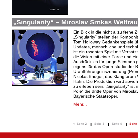
„Singularity“ – Miroslav Srnkas Weltr
Ein Blick in die nicht allzu ferne
„Singularity“ stellen der Komponi
Tom Holloway Gedankenspiele üb
Updates, menschliche und techni
ist ein rasantes Spiel mit Versat
die Vision mit einer Farce und e
Ausdrücklich für junge Stimmen g
eigens für das Opernstudio der B
Uraufführungsinszenierung (Prem
Nicolas Brieger, das Klangforum W
Hahn. Die Produktion wird sowohl
zu erleben sein. „Singularity“ i
Pole“ die dritte Oper von Mirosl
Bayerische Staatsoper.
Mehr...
<
Seite 2
Seite 3
Seite 4
Seite