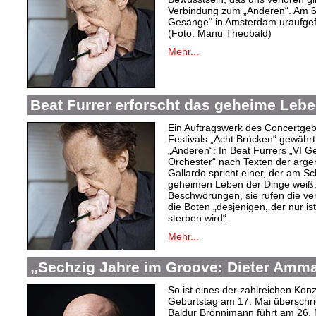
Verbindung zum „Anderen“. Am 6
Gesänge“ in Amsterdam uraufgef
(Foto: Manu Theobald)
Mehr...
Beat Furrer erforscht das geheime Lebe
Ein Auftragswerk des Concertge
Festivals „Acht Brücken“ gewährt 
„Anderen“: In Beat Furrers „VI 
Orchester“ nach Texten der argent
Gallardo spricht einer, der am S
geheimen Leben der Dinge weiß.
Beschwörungen, sie rufen die ver
die Boten „desjenigen, der nur is
sterben wird“.
Mehr...
„Sechzig Jahre im Groove: Dieter Amm
So ist eines der zahlreichen Ko
Geburtstag am 17. Mai überschrie
Baldur Brönnimann führt am 26. 