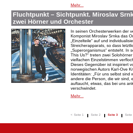
Mehr...
Fluchtpunkt – Sichtpunkt. Miroslav Srnk
zwei Hörner und Orchester
In seinen Orchesterwerken der v
Komponist Miroslav Srnka das Or
„Einzelteile“ auf und individualis
Streicherapparats, so dass letztli
„Superorganismus“ entsteht. In s
This Us?“ treten zwei Solohörner
vielfachen Einzelstimmen verflo
Dieses Gegenüber ist inspiriert 
norwegischen Autors Karl-Ove Kn
Identitäten: „Für uns selbst sind 
andere die Person, die wir sind, 
auftaucht, etwas, das bei uns a
verschwindet.
Mehr...
<
Seite 1
Seite 2
Seite 3
Seite