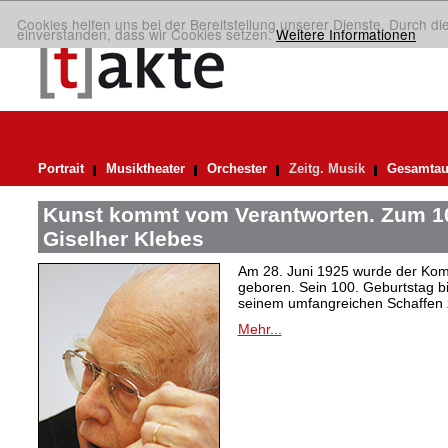
Cookies helfen uns bei der Bereitstellung unserer Dienste. Durch di
einverstanden, dass wir Cookies setzen.
Weitere Informationen
Portrait
Musiktheater
Orchester
Zeitg. Musik
Gesamtau
Kunst kommt vom Verantworten. Zum 10
Giselher Klebes
Am 28. Juni 1925 wurde der Kom
geboren. Sein 100. Geburtstag bi
seinem umfangreichen Schaffen 
Mehr...