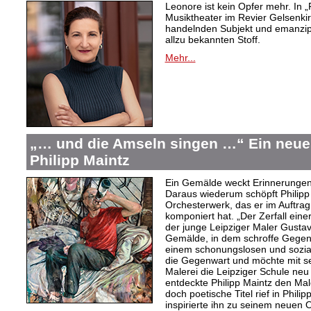
Leonore ist kein Opfer mehr. In „
Musiktheater im Revier Gelsenki
handelnden Subjekt und emanzipi
allzu bekannten Stoff.
Mehr...
„… und die Amseln singen …“ Ein neue
Philipp Maintz
Ein Gemälde weckt Erinnerungen 
Daraus wiederum schöpft Philipp 
Orchesterwerk, das er im Auftra
komponiert hat. „Der Zerfall einer
der junge Leipziger Maler Gusta
Gemälde, in dem schroffe Gegens
einem schonungslosen und sozialk
die Gegenwart und möchte mit sei
Malerei die Leipziger Schule neu 
entdeckte Philipp Maintz den Mal
doch poetische Titel rief in Phil
inspirierte ihn zu seinem neuen 