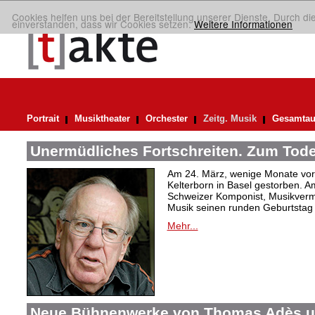
Cookies helfen uns bei der Bereitstellung unserer Dienste. Durch di
einverstanden, dass wir Cookies setzen.
Weitere Informationen
Portrait
Musiktheater
Orchester
Zeitg. Musik
Gesamtau
Unermüdliches Fortschreiten. Zum Tode
Am 24. März, wenige Monate vor 
Kelterborn in Basel gestorben. 
Schweizer Komponist, Musikvermi
Musik seinen runden Geburtstag g
Mehr...
Neue Bühnenwerke von Thomas Adès u