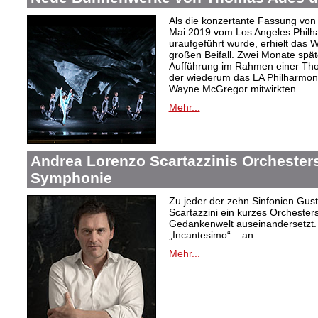
Als die konzertante Fassung von
Mai 2019 vom Los Angeles Philh
uraufgeführt wurde, erhielt das W
großen Beifall. Zwei Monate spät
Aufführung im Rahmen einer Tho
der wiederum das LA Philharmonic
Wayne McGregor mitwirkten.
Mehr...
Andrea Lorenzo Scartazzinis Orchesters
Symphonie
Zu jeder der zehn Sinfonien Gus
Scartazzini ein kurzes Orchester
Gedankenwelt auseinandersetzt. E
„Incantesimo“ – an.
Mehr...