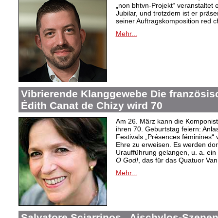
„non bhtvn-Projekt“ veranstalte
Jubilar, und trotzdem ist er präs
seiner Auftragskomposition red c
Mehr...
Vibrierende Klanggewebe Die französi
Édith Canat de Chizy wird 70
Am 26. März kann die Komponisti
ihren 70. Geburtstag feiern: An
Festivals „Présences féminines“ 
Ehre zu erweisen. Es werden dort
Uraufführung gelangen, u. a. ein 
O God!
, das für das Quatuor Van
Mehr...
Salvatore Sciarrinos „Aischylos-Szenen