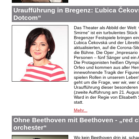
Uraufführung in Bregenz: Ľubica Čekov
Dotcom“
Das Theater als Abbild der Welt: 
Smirne“ ist ein turbulentes Stüc
Bregenzer Festspiele bringen ein
Ľubica Čekovská und der Librettis
aktualisierten, auf die Corona-S
die Bühne. Die Oper „Impresari
Personen – fünf Sänger und ein 
Die Protagonisten heißen Olympi
Orfeo und kommen aus aller Herr
innewohnende Tragik der Figuren 
spielen Rollen in unserem Leben
geht um die Frage, wer wir, wer d
Uraufführung dieser besonderen 
(zweite Aufführung am 21. August
Ward in der Regie von Elisabeth
statt.
Mehr...
Ohne Beethoven mit Beethoven - „red ch
orchester“
Wo kein Beethoven drin ist, scha