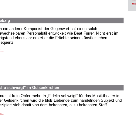
en
iebzig
 ein anderer Komponist der Gegenwart hat einen solch
rwechselbaren Personalstil entwickelt wie Beat Furrer. Nicht erst im
zigsten Lebensjahr erntet er die Früchte seiner künstlerischen
equenz.
...
elio schweigt“ in Gelsenkirchen
ore ist kein Opfer mehr. In „Fidelio schweigt“ für das Musiktheater im
er Gelsenkirchen wird die bloß Liebende zum handelnden Subjekt und
zipiert sich damit von dem bekannten, allzu bekannten Stoff.
...