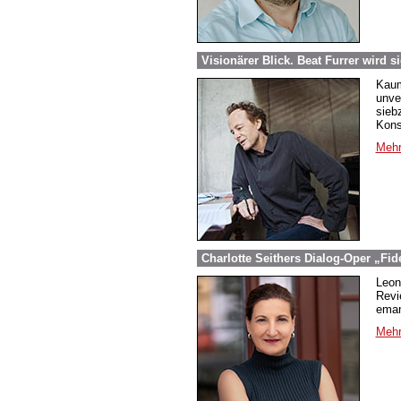
Visionärer Blick. Beat Furrer wird s
Kaum
unve
sieb
Kons
Mehr
Charlotte Seithers Dialog-Oper „Fid
Leon
Revi
eman
Mehr