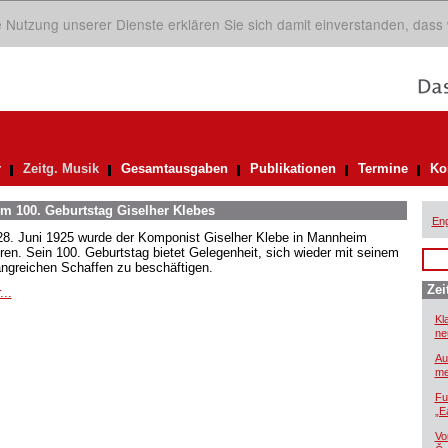
ie Nutzung unserer Dienste erklären Sie sich damit einverstanden, dass
r
Zeitg. Musik
Gesamtausgaben
Publikationen
Termine
Ko
 100. Geburtstag Giselher Klebes
Eng
8. Juni 1925 wurde der Komponist Giselher Klebe in Mannheim
ren. Sein 100. Geburtstag bietet Gelegenheit, sich wieder mit seinem
ngreichen Schaffen zu beschäftigen.
Zei
...
Kl
ne
Au
me
Fu
„E
Vo