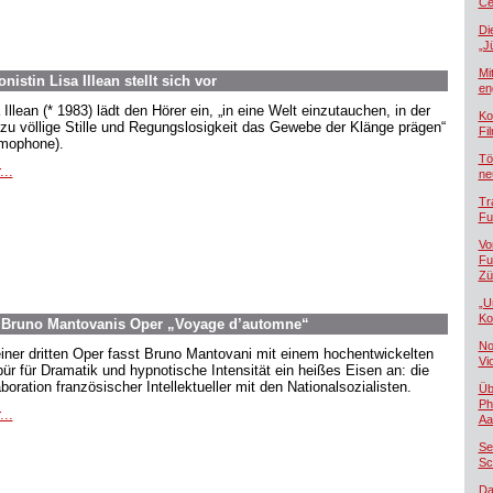
Če
Di
„J
Mi
tin Lisa Illean stellt sich vor
en
Illean (* 1983) lädt den Hörer ein, „in eine Welt einzutauchen, in der
Ko
zu völlige Stille und Regungslosigkeit das Gewebe der Klänge prägen“
Fi
mophone).
Tö
...
ne
Tr
Fu
Vo
Fu
Zü
„U
Ko
e: Bruno Mantovanis Oper „Voyage d’automne“
No
einer dritten Oper fasst Bruno Mantovani mit einem hochentwickelten
Vi
ür für Dramatik und hypnotische Intensität ein heißes Eisen an: die
boration französischer Intellektueller mit den Nationalsozialisten.
Üb
Ph
...
Aa
Se
Sc
Da