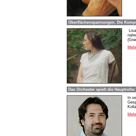
Oberflächenspannungen. Die Komponis
Lisa 
nahe
(Gra
Mehr
Das Orchester spielt die Hauptroll
In s
Gesp
Kolla
Mehr