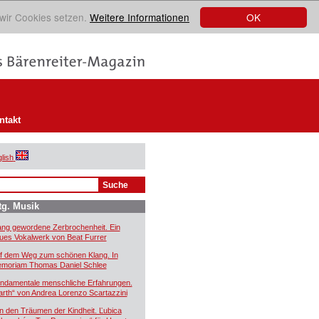
OK
 wir Cookies setzen.
Weitere Informationen
ntakt
lish
tg. Musik
ang gewordene Zerbrochenheit. Ein
ues Vokalwerk von Beat Furrer
f dem Weg zum schönen Klang. In
moriam Thomas Daniel Schlee
ndamentale menschliche Erfahrungen.
arth“ von Andrea Lorenzo Scartazzini
n den Träumen der Kindheit. Ľubica