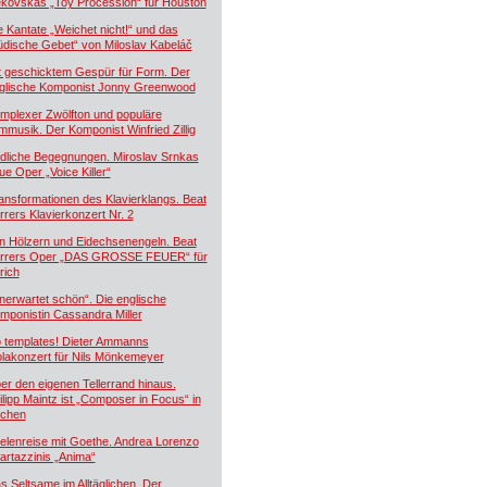
kovskás „Toy Procession“ für Houston
e Kantate „Weichet nicht!“ und das
üdische Gebet“ von Miloslav Kabeláč
t geschicktem Gespür für Form. Der
glische Komponist Jonny Greenwood
mplexer Zwölfton und populäre
lmmusik. Der Komponist Winfried Zillig
dliche Begegnungen. Miroslav Srnkas
ue Oper „Voice Killer“
ansformationen des Klavierklangs. Beat
rrers Klavierkonzert Nr. 2
n Hölzern und Eidechsenengeln. Beat
rrers Oper „DAS GROSSE FEUER“ für
rich
nerwartet schön“. Die englische
mponistin Cassandra Miller
 templates! Dieter Ammanns
olakonzert für Nils Mönkemeyer
er den eigenen Tellerrand hinaus.
ilipp Maintz ist „Composer in Focus“ in
chen
elenreise mit Goethe. Andrea Lorenzo
artazzinis „Anima“
s Seltsame im Alltäglichen. Der