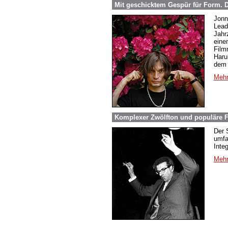
Mit geschicktem Gespür für Form.
Jonn
Lead
Jahr
eine
Film
Haru
dem 
Mehr
Komplexer Zwölfton und populäre F
Der 
umfa
Inte
Mehr