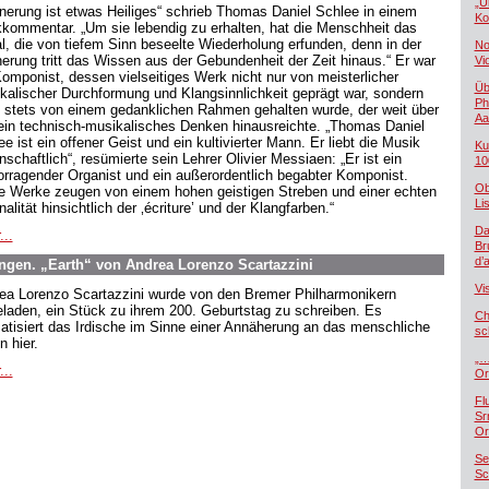
„U
nnerung ist etwas Heiliges“ schrieb Thomas Daniel Schlee in einem
Ko
kommentar. „Um sie lebendig zu erhalten, hat die Menschheit das
al, die von tiefem Sinn beseelte Wiederholung erfunden, denn in der
No
nerung tritt das Wissen aus der Gebundenheit der Zeit hinaus.“ Er war
Vi
Komponist, dessen vielseitiges Werk nicht nur von meisterlicher
Üb
kalischer Durchformung und Klangsinnlichkeit geprägt war, sondern
Ph
 stets von einem gedanklichen Rahmen gehalten wurde, der weit über
Aa
rein technisch-musikalisches Denken hinausreichte. „Thomas Daniel
e ist ein offener Geist und ein kultivierter Mann. Er liebt die Musik
Ku
nschaftlich“, resümierte sein Lehrer Olivier Messiaen: „Er ist ein
10
orragender Organist und ein außerordentlich begabter Komponist.
Ob
e Werke zeugen von einem hohen geistigen Streben und einer echten
Lis
nalität hinsichtlich der ‚écriture’ und der Klangfarben.“
Da
...
Br
d’
gen. „Earth“ von Andrea Lorenzo Scartazzini
Vi
ea Lorenzo Scartazzini wurde von den Bremer Philharmonikern
eladen, ein Stück zu ihrem 200. Geburtstag zu schreiben. Es
Ch
atisiert das Irdische im Sinne einer Annäherung an das menschliche
sc
n hier.
„…
...
Or
Fl
Sr
Or
Se
Sc