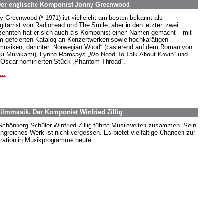
 Der englische Komponist Jonny Greenwood
y Greenwood (* 1971) ist vielleicht am besten bekannt als
gitarrist von Radiohead und The Smile, aber in den letzten zwei
zehnten hat er sich auch als Komponist einen Namen gemacht – mit
m gefeierten Katalog an Konzertwerken sowie hochkarätigen
musiken, darunter „Norwegian Wood“ (basierend auf dem Roman von
ki Murakami), Lynne Ramsays „We Need To Talk About Kevin“ und
Oscar-nominierten Stück „Phantom Thread“.
...
ilmmusik. Der Komponist Winfried Zillig
Schönberg-Schüler Winfried Zillig führte Musikwelten zusammen. Sein
ngreiches Werk ist nicht vergessen. Es bietet vielfältige Chancen zur
gration in Musikprogramme heute.
...