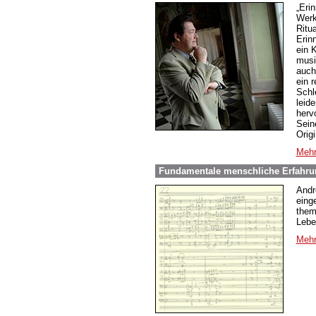
„Eri
Werk
Ritu
Erin
ein 
musi
auch
ein 
Schle
leide
herv
Sein
Origi
Mehr
Fundamentale menschliche Erfahrun
Andr
eing
them
Lebe
Mehr