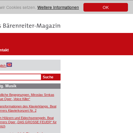
OK
 wir Cookies setzen.
Weitere Informationen
ntakt
lish
tg. Musik
dliche Begegnungen. Miroslav Srnkas
ue Oper „Voice Killer“
ansformationen des Klavierklangs. Beat
rrers Klavierkonzert Nr. 2
n Hölzern und Eidechsenengeln. Beat
rrers Oper „DAS GROSSE FEUER“ für
rich