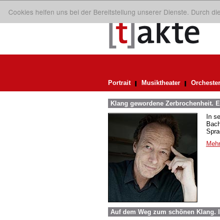
Cookies helfen uns bei der Bereitstellung unserer Dienste. Durch d
Portrait
Musiktheater
Orcheste
Klang gewordene Zerbrochenheit. E
In s
Bach
Spra
Mehr
Auf dem Weg zum schönen Klang. 