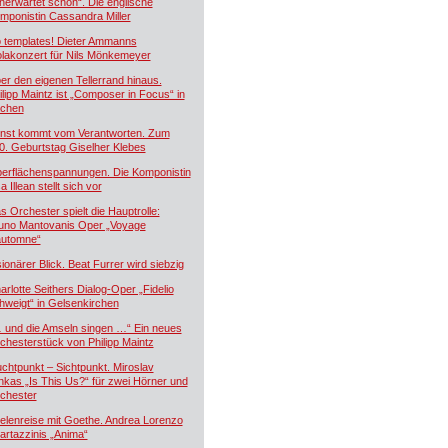
nerwartet schön“. Die englische
mponistin Cassandra Miller
 templates! Dieter Ammanns
olakonzert für Nils Mönkemeyer
er den eigenen Tellerrand hinaus.
ilipp Maintz ist „Composer in Focus“ in
chen
nst kommt vom Verantworten. Zum
0. Geburtstag Giselher Klebes
erflächenspannungen. Die Komponistin
a Illean stellt sich vor
s Orchester spielt die Hauptrolle:
uno Mantovanis Oper „Voyage
automne“
sionärer Blick. Beat Furrer wird siebzig
arlotte Seithers Dialog-Oper „Fidelio
hweigt“ in Gelsenkirchen
 und die Amseln singen …“ Ein neues
chesterstück von Philipp Maintz
uchtpunkt – Sichtpunkt. Miroslav
nkas „Is This Us?“ für zwei Hörner und
chester
elenreise mit Goethe. Andrea Lorenzo
artazzinis „Anima“