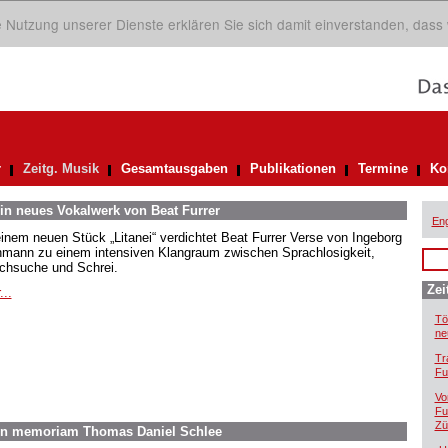
ie Nutzung unserer Dienste erklären Sie sich damit einverstanden, dass
r
Zeitg. Musik
Gesamtausgaben
Publikationen
Termine
Ko
in neues Vokalwerk von Beat Furrer
Eng
einem neuen Stück „Litanei“ verdichtet Beat Furrer Verse von Ingeborg
mann zu einem intensiven Klangraum zwischen Sprachlosigkeit,
chsuche und Schrei.
Zei
...
Tö
ne
Tr
Fu
Vo
Fu
Zü
In memoriam Thomas Daniel Schlee