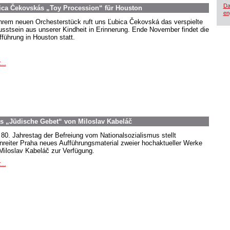
Da
ica Čekovskás „Toy Procession“ für Houston
en
ihrem neuen Orchesterstück ruft uns Ľubica Čekovská das verspielte
sstsein aus unserer Kindheit in Erinnerung. Ende November findet die
fführung in Houston statt.
...
as „Jüdische Gebet“ von Miloslav Kabeláč
80. Jahrestag der Befreiung vom Nationalsozialismus stellt
nreiter Praha neues Aufführungsmaterial zweier hochaktueller Werke
Miloslav Kabeláč zur Verfügung.
...