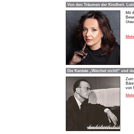
Von den Träumen der Kindheit. Ľub
Mit 
Bewu
Urau
Mehr
Die Kantate „Weichet nicht!“ und d
Zum 
Bäre
von 
Mehr