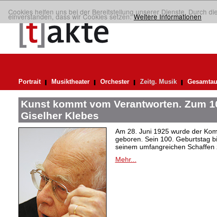
Cookies helfen uns bei der Bereitstellung unserer Dienste. Durch di
einverstanden, dass wir Cookies setzen.
Weitere Informationen
Portrait
Musiktheater
Orchester
Zeitg. Musik
Gesamtau
Kunst kommt vom Verantworten. Zum 10
Giselher Klebes
Am 28. Juni 1925 wurde der Kom
geboren. Sein 100. Geburtstag bi
seinem umfangreichen Schaffen 
Mehr...