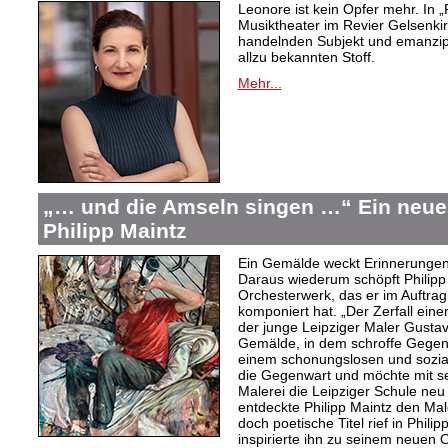
Leonore ist kein Opfer mehr. In „
Musiktheater im Revier Gelsenki
handelnden Subjekt und emanzipi
allzu bekannten Stoff.
Mehr...
„… und die Amseln singen …“ Ein neue
Philipp Maintz
Ein Gemälde weckt Erinnerungen 
Daraus wiederum schöpft Philipp 
Orchesterwerk, das er im Auftra
komponiert hat. „Der Zerfall einer
der junge Leipziger Maler Gusta
Gemälde, in dem schroffe Gegens
einem schonungslosen und sozialk
die Gegenwart und möchte mit sei
Malerei die Leipziger Schule neu 
entdeckte Philipp Maintz den Mal
doch poetische Titel rief in Phil
inspirierte ihn zu seinem neuen 