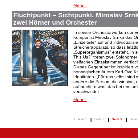
Mehr...
Fluchtpunkt – Sichtpunkt. Miroslav Srnk
zwei Hörner und Orchester
In seinen Orchesterwerken der v
Komponist Miroslav Srnka das Or
„Einzelteile“ auf und individualis
Streicherapparats, so dass letztli
„Superorganismus“ entsteht. In s
This Us?“ treten zwei Solohörner
vielfachen Einzelstimmen verflo
Dieses Gegenüber ist inspiriert 
norwegischen Autors Karl-Ove Kn
Identitäten: „Für uns selbst sind 
andere die Person, die wir sind, 
auftaucht, etwas, das bei uns a
verschwindet.
Mehr...
<
Seite 1
Seite 2
Seite 3
Seite