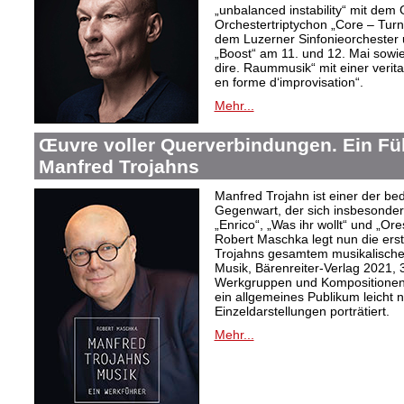
„unbalanced instability“ mit de
Orchestertriptychon „Core – Turn
dem Luzerner Sinfonieorchester 
„Boost“ am 11. und 12. Mai sowie
dire. Raummusik“ mit einer veri
en forme d‘improvisation“.
Mehr...
Œuvre voller Querverbindungen. Ein Fü
Manfred Trojahns
Manfred Trojahn ist einer der b
Gegenwart, der sich insbesonde
„Enrico“, „Was ihr wollt“ und „O
Robert Maschka legt nun die ers
Trojahns gesamtem musikalische
Musik, Bärenreiter-Verlag 2021, 
Werkgruppen und Kompositionen w
ein allgemeines Publikum leicht 
Einzeldarstellungen porträtiert.
Mehr...