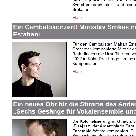
Symphonieorchester – und hier s
Srnka an.
Mehr...
Ein Cembalokonzert! Miroslav Srnkas 
Esfahani
Für den Cembalisten Mahan Esfa
Orchester komponierte Miroslav 
Roth dirigiert die Uraufführung v
2022 in Köln. Drei Fragen zu s
Komponisten.
Mehr...
Ein neues Ohr für die Stimme des Ander
„Sechs Gesänge für Vokalensemble und
Die Kolonialisierung wirkt nach,
„Eisejuaz“ der Argentinierin Sara
Ensemble-Werke komponiert. Fur
Bewusstsein, das uns verloren g