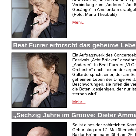
Verbindung zum „Anderen“. Am 6
Gesänge“ in Amsterdam uraufgef
(Foto: Manu Theobald)
Mehr...
Beat Furrer erforscht das geheime Lebe
Ein Auftragswerk des Concertge
Festivals „Acht Brücken“ gewährt 
„Anderen“: In Beat Furrers „VI 
Orchester“ nach Texten der argent
Gallardo spricht einer, der am S
geheimen Leben der Dinge weiß.
Beschwörungen, sie rufen die ver
die Boten „desjenigen, der nur is
sterben wird“.
Mehr...
„Sechzig Jahre im Groove: Dieter Amm
So ist eines der zahlreichen Ko
Geburtstag am 17. Mai überschrie
Baldur Brönnimann führt am 26. 