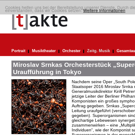
Cookies helfen uns bei der Bereitstellung unserer Dienste. Durch di
einverstanden, dass wir Cookies setzen.
Weitere Informationen
Portrait
Musiktheater
Orchester
Zeitg. Musik
Gesamtau
Miroslav Srnkas Orchesterstück „Supe
Uraufführung in Tokyo
Nachdem seine Oper „South Pole“
Staatsoper 2016 Miroslav Srnka
Generalmusikdirektor Kirill Petr
jetzige Leiter der Berliner Philh
Komponisten ein großes symphoni
Auftrag gegeben. Srnkas „Super
Leitung uraufgeführt (verschobe
gegeben). Superorganismen sind
gleichartige Lebewesen synergeti
zusammenwirken – eine „Multiplika
Individuen“, wie der Komponist sag
Superorganismen in der menschli