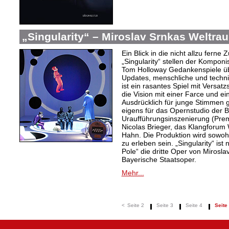
„Singularity“ – Miroslav Srnkas Weltr
Ein Blick in die nicht allzu ferne
„Singularity“ stellen der Komponi
Tom Holloway Gedankenspiele üb
Updates, menschliche und techni
ist ein rasantes Spiel mit Versat
die Vision mit einer Farce und e
Ausdrücklich für junge Stimmen g
eigens für das Opernstudio der B
Uraufführungsinszenierung (Prem
Nicolas Brieger, das Klangforum W
Hahn. Die Produktion wird sowohl
zu erleben sein. „Singularity“ i
Pole“ die dritte Oper von Mirosl
Bayerische Staatsoper.
Mehr...
<
Seite 2
Seite 3
Seite 4
Seite