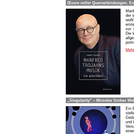
Œuvre voller Querverbindungen. Ei
Manf
der 
woll
erst
vor:
Die 
allg
portr
Mehr
„Singularity“ – Miroslav Srnkas W
Ein B
stel
Geda
und 
Vers
eine