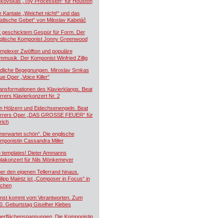
kovskás „Toy Procession“ für Houston
e Kantate „Weichet nicht!“ und das
üdische Gebet“ von Miloslav Kabeláč
t geschicktem Gespür für Form. Der
glische Komponist Jonny Greenwood
mplexer Zwölfton und populäre
lmmusik. Der Komponist Winfried Zillig
dliche Begegnungen. Miroslav Srnkas
ue Oper „Voice Killer“
ansformationen des Klavierklangs. Beat
rrers Klavierkonzert Nr. 2
n Hölzern und Eidechsenengeln. Beat
rrers Oper „DAS GROSSE FEUER“ für
rich
nerwartet schön“. Die englische
mponistin Cassandra Miller
 templates! Dieter Ammanns
olakonzert für Nils Mönkemeyer
er den eigenen Tellerrand hinaus.
ilipp Maintz ist „Composer in Focus“ in
chen
nst kommt vom Verantworten. Zum
0. Geburtstag Giselher Klebes
erflächenspannungen. Die Komponistin