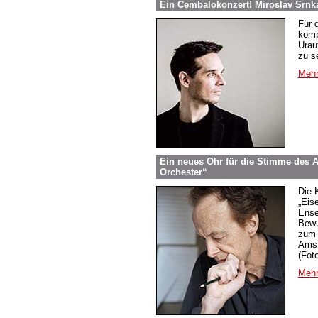
Ein Cembalokonzert! Miroslav Srnk
Für 
komp
Urau
zu s
Mehr
Ein neues Ohr für die Stimme des 
Orchester“
Die 
„Eise
Ense
Bewu
zum 
Amst
(Fot
Mehr