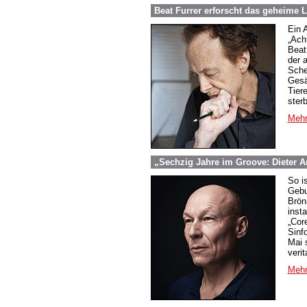
Beat Furrer erforscht das geheime 
Ein 
„Ach
Beat
der a
Sche
Gesä
Tiere
sterb
Mehr
„Sechzig Jahre im Groove: Dieter
So i
Gebu
Brön
inst
„Cor
Sinf
Mai 
veri
Mehr