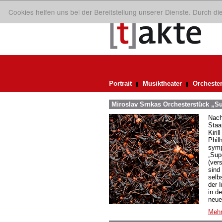
Cookies helfen uns bei der Bereitstellung unserer Dienste. Durch d
Portrait
Musiktheater
Orcheste
Miroslav Srnkas Orchesterstück „S
Nach
Staa
Kiril
Phil
symp
„Sup
(ver
sind
selb
der 
in d
neue
Mehr