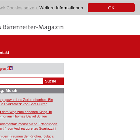
OK
 wir Cookies setzen.
Weitere Informationen
ntakt
lish
tg. Musik
ang gewordene Zerbrochenheit. Ein
ues Vokalwerk von Beat Furrer
f dem Weg zum schönen Klang. In
moriam Thomas Daniel Schlee
ndamentale menschliche Erfahrungen.
arth“ von Andrea Lorenzo Scartazzini
n den Träumen der Kindheit. Ľubica