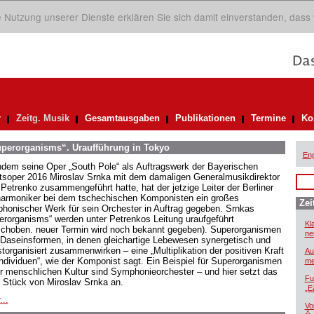
ie Nutzung unserer Dienste erklären Sie sich damit einverstanden, dass
r
Zeitg. Musik
Gesamtausgaben
Publikationen
Termine
Ko
uperorganisms“. Uraufführung in Tokyo
Eng
dem seine Oper „South Pole“ als Auftragswerk der Bayerischen
tsoper 2016 Miroslav Srnka mit dem damaligen Generalmusikdirektor
l Petrenko zusammengeführt hatte, hat der jetzige Leiter der Berliner
harmoniker bei dem tschechischen Komponisten ein großes
Zei
honischer Werk für sein Orchester in Auftrag gegeben. Srnkas
erorganisms“ werden unter Petrenkos Leitung uraufgeführt
Kl
schoben. neuer Termin wird noch bekannt gegeben). Superorganismen
ne
 Daseinsformen, in denen gleichartige Lebewesen synergetisch und
storganisiert zusammenwirken – eine „Multiplikation der positiven Kraft
Au
Individuen“, wie der Komponist sagt. Ein Beispiel für Superorganismen
me
er menschlichen Kultur sind Symphonieorchester – und hier setzt das
Fu
 Stück von Miroslav Srnka an.
„E
...
Vo