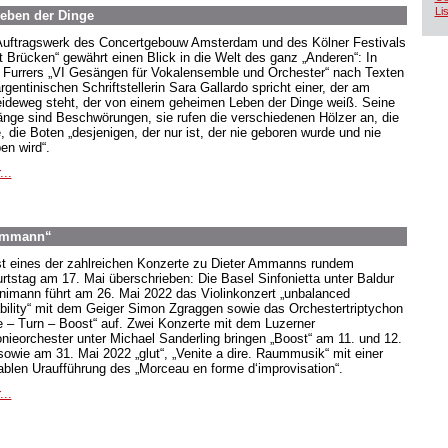
Lis
Leben der Dinge
Auftragswerk des Concertgebouw Amsterdam und des Kölner Festivals
t Brücken“ gewährt einen Blick in die Welt des ganz „Anderen“: In
 Furrers „VI Gesängen für Vokalensemble und Orchester“ nach Texten
rgentinischen Schriftstellerin Sara Gallardo spricht einer, der am
ideweg steht, der von einem geheimen Leben der Dinge weiß. Seine
nge sind Beschwörungen, sie rufen die verschiedenen Hölzer an, die
, die Boten „desjenigen, der nur ist, der nie geboren wurde und nie
en wird“.
...
 Ammann“
st eines der zahlreichen Konzerte zu Dieter Ammanns rundem
rtstag am 17. Mai überschrieben: Die Basel Sinfonietta unter Baldur
nimann führt am 26. Mai 2022 das Violinkonzert „unbalanced
ability“ mit dem Geiger Simon Zgraggen sowie das Orchestertriptychon
e – Turn – Boost“ auf. Zwei Konzerte mit dem Luzerner
onieorchester unter Michael Sanderling bringen „Boost“ am 11. und 12.
sowie am 31. Mai 2022 „glut“, „Venite a dire. Raummusik“ mit einer
tablen Uraufführung des „Morceau en forme d‘improvisation“.
...