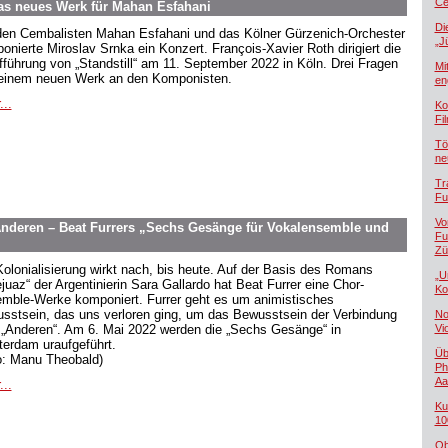
Če
as neues Werk für Mahan Esfahani
Di
den Cembalisten Mahan Esfahani und das Kölner Gürzenich-Orchester
„J
onierte Miroslav Srnka ein Konzert. François-Xavier Roth dirigiert die
fführung von „Standstill“ am 11. September 2022 in Köln. Drei Fragen
Mi
einem neuen Werk an den Komponisten.
en
...
Ko
Fi
Tö
ne
Tr
Fu
Vo
Anderen – Beat Furrers „Sechs Gesänge für Vokalensemble und
Fu
Zü
Kolonialisierung wirkt nach, bis heute. Auf der Basis des Romans
„U
juaz“ der Argentinierin Sara Gallardo hat Beat Furrer eine Chor-
Ko
mble-Werke komponiert. Furrer geht es um animistisches
sstsein, das uns verloren ging, um das Bewusstsein der Verbindung
No
„Anderen“. Am 6. Mai 2022 werden die „Sechs Gesänge“ in
Vi
erdam uraufgeführt.
Üb
o: Manu Theobald)
Ph
Aa
...
Ku
10
Ob