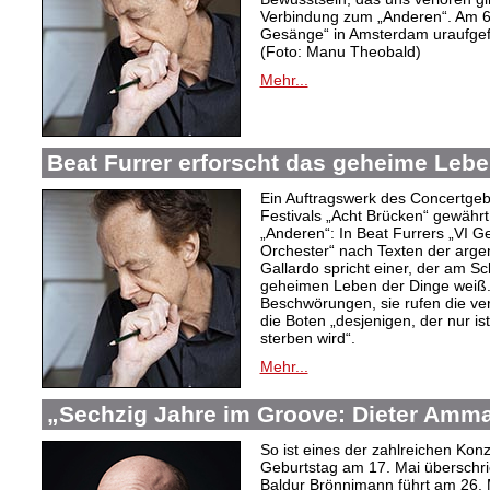
Verbindung zum „Anderen“. Am 6
Gesänge“ in Amsterdam uraufgef
(Foto: Manu Theobald)
Mehr...
Beat Furrer erforscht das geheime Lebe
Ein Auftragswerk des Concertge
Festivals „Acht Brücken“ gewährt 
„Anderen“: In Beat Furrers „VI 
Orchester“ nach Texten der argent
Gallardo spricht einer, der am S
geheimen Leben der Dinge weiß.
Beschwörungen, sie rufen die ver
die Boten „desjenigen, der nur is
sterben wird“.
Mehr...
„Sechzig Jahre im Groove: Dieter Amm
So ist eines der zahlreichen Ko
Geburtstag am 17. Mai überschrie
Baldur Brönnimann führt am 26. 