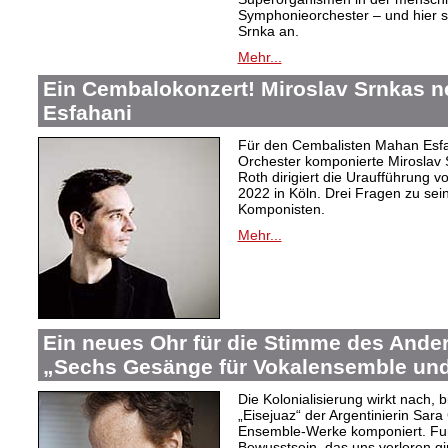
Symphonieorchester – und hier s
Srnka an.
Mehr...
Ein Cembalokonzert! Miroslav Srnkas 
Esfahani
Für den Cembalisten Mahan Esfa
Orchester komponierte Miroslav 
Roth dirigiert die Uraufführung v
2022 in Köln. Drei Fragen zu s
Komponisten.
Mehr...
Ein neues Ohr für die Stimme des Ander
„Sechs Gesänge für Vokalensemble und
Die Kolonialisierung wirkt nach,
„Eisejuaz“ der Argentinierin Sara
Ensemble-Werke komponiert. Fur
Bewusstsein, das uns verloren g