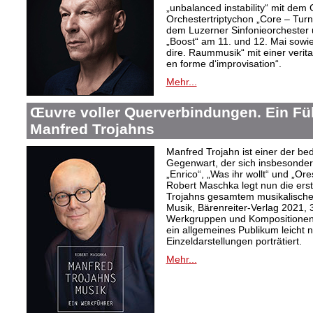
„unbalanced instability“ mit de
Orchestertriptychon „Core – Turn
dem Luzerner Sinfonieorchester 
„Boost“ am 11. und 12. Mai sowie
dire. Raummusik“ mit einer veri
en forme d‘improvisation“.
Mehr...
Œuvre voller Querverbindungen. Ein Fü
Manfred Trojahns
Manfred Trojahn ist einer der b
Gegenwart, der sich insbesonde
„Enrico“, „Was ihr wollt“ und „O
Robert Maschka legt nun die ers
Trojahns gesamtem musikalische
Musik, Bärenreiter-Verlag 2021, 
Werkgruppen und Kompositionen w
ein allgemeines Publikum leicht 
Einzeldarstellungen porträtiert.
Mehr...