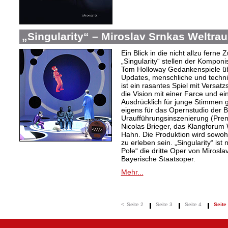
„Singularity“ – Miroslav Srnkas Weltr
Ein Blick in die nicht allzu ferne
„Singularity“ stellen der Komponi
Tom Holloway Gedankenspiele üb
Updates, menschliche und techni
ist ein rasantes Spiel mit Versat
die Vision mit einer Farce und e
Ausdrücklich für junge Stimmen g
eigens für das Opernstudio der B
Uraufführungsinszenierung (Prem
Nicolas Brieger, das Klangforum W
Hahn. Die Produktion wird sowohl
zu erleben sein. „Singularity“ i
Pole“ die dritte Oper von Mirosl
Bayerische Staatsoper.
Mehr...
<
Seite 2
Seite 3
Seite 4
Seite