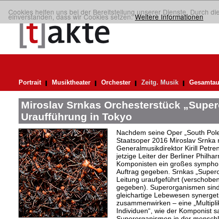
Cookies helfen uns bei der Bereitstellung unserer Dienste. Durch di
einverstanden, dass wir Cookies setzen.
Weitere Informationen
Portrait
Musiktheater
Orchester
Zeitg. Musik
Gesamtau
Miroslav Srnkas Orchesterstück „Supe
Uraufführung in Tokyo
Nachdem seine Oper „South Pole“
Staatsoper 2016 Miroslav Srnka
Generalmusikdirektor Kirill Petr
jetzige Leiter der Berliner Philh
Komponisten ein großes symphoni
Auftrag gegeben. Srnkas „Super
Leitung uraufgeführt (verschobe
gegeben). Superorganismen sind
gleichartige Lebewesen synergeti
zusammenwirken – eine „Multiplika
Individuen“, wie der Komponist sag
Superorganismen in der menschli