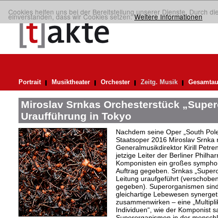
Cookies helfen uns bei der Bereitstellung unserer Dienste. Durch di
einverstanden, dass wir Cookies setzen.
Weitere Informationen
Portrait
Musiktheater
Orchester
Zeitg. Musik
Gesamtau
Miroslav Srnkas Orchesterstück „Supe
Uraufführung in Tokyo
Nachdem seine Oper „South Pole“
Staatsoper 2016 Miroslav Srnka
Generalmusikdirektor Kirill Petr
jetzige Leiter der Berliner Philh
Komponisten ein großes symphoni
Auftrag gegeben. Srnkas „Super
Leitung uraufgeführt (verschobe
gegeben). Superorganismen sind
gleichartige Lebewesen synergeti
zusammenwirken – eine „Multiplika
Individuen“, wie der Komponist sag
Superorganismen in der menschli