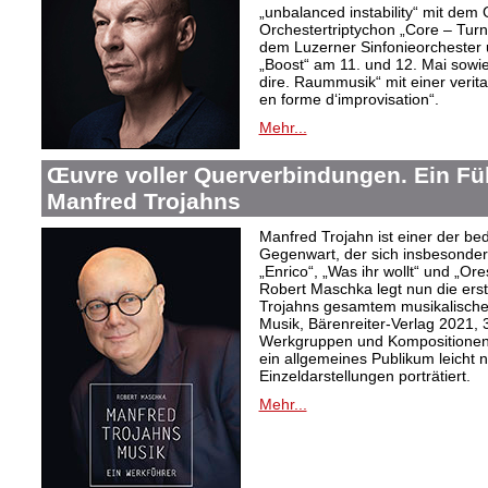
„unbalanced instability“ mit de
Orchestertriptychon „Core – Turn
dem Luzerner Sinfonieorchester 
„Boost“ am 11. und 12. Mai sowie
dire. Raummusik“ mit einer veri
en forme d‘improvisation“.
Mehr...
Œuvre voller Querverbindungen. Ein Fü
Manfred Trojahns
Manfred Trojahn ist einer der b
Gegenwart, der sich insbesonde
„Enrico“, „Was ihr wollt“ und „O
Robert Maschka legt nun die ers
Trojahns gesamtem musikalische
Musik, Bärenreiter-Verlag 2021, 
Werkgruppen und Kompositionen w
ein allgemeines Publikum leicht 
Einzeldarstellungen porträtiert.
Mehr...