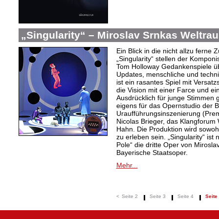
„Singularity“ – Miroslav Srnkas Weltr
Ein Blick in die nicht allzu ferne
„Singularity“ stellen der Komponi
Tom Holloway Gedankenspiele üb
Updates, menschliche und techni
ist ein rasantes Spiel mit Versat
die Vision mit einer Farce und e
Ausdrücklich für junge Stimmen g
eigens für das Opernstudio der B
Uraufführungsinszenierung (Prem
Nicolas Brieger, das Klangforum W
Hahn. Die Produktion wird sowohl
zu erleben sein. „Singularity“ i
Pole“ die dritte Oper von Mirosl
Bayerische Staatsoper.
Mehr...
<
Seite 2
Seite 3
Seite 4
Seite