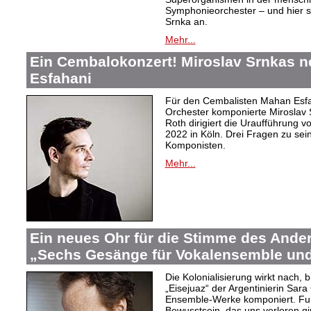
Symphonieorchester – und hier s
Srnka an.
Mehr...
Ein Cembalokonzert! Miroslav Srnkas 
Esfahani
Für den Cembalisten Mahan Esfa
Orchester komponierte Miroslav 
Roth dirigiert die Uraufführung v
2022 in Köln. Drei Fragen zu s
Komponisten.
Mehr...
Ein neues Ohr für die Stimme des Ander
„Sechs Gesänge für Vokalensemble und
Die Kolonialisierung wirkt nach,
„Eisejuaz“ der Argentinierin Sara
Ensemble-Werke komponiert. Fur
Bewusstsein, das uns verloren g