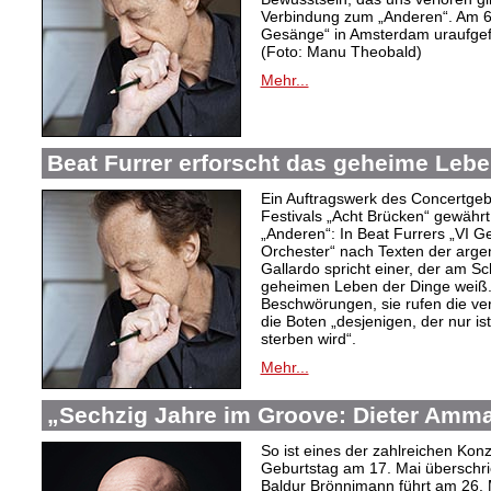
Verbindung zum „Anderen“. Am 6
Gesänge“ in Amsterdam uraufgef
(Foto: Manu Theobald)
Mehr...
Beat Furrer erforscht das geheime Lebe
Ein Auftragswerk des Concertge
Festivals „Acht Brücken“ gewährt 
„Anderen“: In Beat Furrers „VI 
Orchester“ nach Texten der argent
Gallardo spricht einer, der am S
geheimen Leben der Dinge weiß.
Beschwörungen, sie rufen die ver
die Boten „desjenigen, der nur is
sterben wird“.
Mehr...
„Sechzig Jahre im Groove: Dieter Amm
So ist eines der zahlreichen Ko
Geburtstag am 17. Mai überschrie
Baldur Brönnimann führt am 26. 