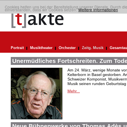
Cookies helfen uns bei der Bereitstellung unserer Dienste. Durch di
einverstanden, dass wir Cookies setzen.
Weitere Informationen
Portrait
Musiktheater
Orchester
Zeitg. Musik
Gesamtau
Unermüdliches Fortschreiten. Zum Tode
Am 24. März, wenige Monate vor 
Kelterborn in Basel gestorben. 
Schweizer Komponist, Musikvermi
Musik seinen runden Geburtstag g
Mehr...
Neue Bühnenwerke von Thomas Adès u