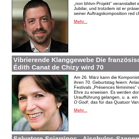
„non bhtvn-Projekt“ veranstalte
Jubilar, und trotzdem ist er präs
seiner Auftragskomposition red c
Mehr...
Vibrierende Klanggewebe Die französi
Édith Canat de Chizy wird 70
Am 26. März kann die Komponisti
ihren 70. Geburtstag feiern: An
Festivals „Présences féminines“ 
Ehre zu erweisen. Es werden dort
Uraufführung gelangen, u. a. ein 
O God!
, das für das Quatuor Van
Mehr...
Salvatore Sciarrinos „Aischylos-Szenen