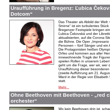
Uraufführung in Bregenz: Ľubica Čekov
Dotcom“
Das Theater als Abbild der Welt: 
Smirne“ ist ein turbulentes Stüc
Bregenzer Festspiele bringen ein
Ľubica Čekovská und der Librettis
aktualisierten, auf die Corona-S
die Bühne. Die Oper „Impresari
Personen – fünf Sänger und ein 
Die Protagonisten heißen Olympi
Orfeo und kommen aus aller Herr
innewohnende Tragik der Figuren 
spielen Rollen in unserem Leben
geht um die Frage, wer wir, wer d
Uraufführung dieser besonderen 
(zweite Aufführung am 21. August
Ward in der Regie von Elisabeth
statt.
Mehr...
Ohne Beethoven mit Beethoven - „red ch
orchester“
Wo kein Beethoven drin ist, scha