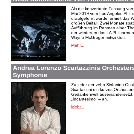
Als die konzertante Fassung von
Mai 2019 vom Los Angeles Philh
uraufgeführt wurde, erhielt das W
großen Beifall. Zwei Monate spät
Aufführung im Rahmen einer Tho
der wiederum das LA Philharmonic
Wayne McGregor mitwirkten.
Mehr...
Andrea Lorenzo Scartazzinis Orchesters
Symphonie
Zu jeder der zehn Sinfonien Gus
Scartazzini ein kurzes Orchester
Gedankenwelt auseinandersetzt. E
„Incantesimo“ – an.
Mehr...