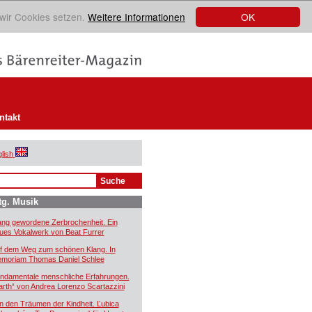
OK
 wir Cookies setzen.
Weitere Informationen
ntakt
lish
tg. Musik
ang gewordene Zerbrochenheit. Ein
ues Vokalwerk von Beat Furrer
f dem Weg zum schönen Klang. In
moriam Thomas Daniel Schlee
ndamentale menschliche Erfahrungen.
arth“ von Andrea Lorenzo Scartazzini
n den Träumen der Kindheit. Ľubica