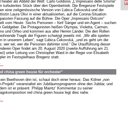
Theater als Abbild der Welt: Carlo Goldonis „L‘impresario delle Smirne“
Lis
ein turbulentes Stück über den Opernbetrieb. Die Bregenzer Festspiele
gen eine zeitgenössische Version von Ľubica Čekovská und der
ttistin Laura Olivi in einer aktualisierten, auf die Corona-Situation
passten Fassung auf die Bühne. Die Oper „Impresario Dotcom“
elt vom Heute. Sechs Personen – fünf Sänger und ein Agent – suchen
n Geldgeber. Die Protagonisten heißen Olympia, Violetta, Carmen,
no und Orfeo und kommen aus aller Herren Länder. Die den Rollen
wohnende Tragik der Figuren schwingt jeweils mit. „Wir alle spielen
en in unserem Leben“, sagt Ľubica Čekovská, „und es geht um die
e, wer wir, wer die Personen dahinter sind.“ Die Uraufführung dieser
nderen Oper findet am 20. August 2020 (zweite Aufführung am 21.
st) unter Leitung von Christopher Ward in der Regie von Elisabeth
pler im Festspielhaus Bregenz statt.
...
d china green house für orchester“
ein Beethoven drin ist, schaut doch einer heraus: Das Kölner „non
n-Projekt“ veranstaltet ein Jubiläumsprogramm ohne den Jubilar, und
zdem ist er präsent. Philipp Maintz‘ Kommentar zu seiner
ragskomposition red china green house legt dies nahe.
...