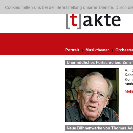
Cookies helfen uns bei der Bereitstellung unserer Dienste. Durch d
Portrait
Musiktheater
Orcheste
Unermüdliches Fortschreiten. Zum 
Am 2
Kelt
Komp
rund
Mehr
Neue Bühnenwerke von Thomas Adè