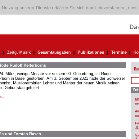
ie Nutzung unserer Dienste erklären Sie sich damit einverstanden, dass
r
Zeitg. Musik
Gesamtausgaben
Publikationen
Termine
Ko
Tode Rudolf Kelterborns
Eng
4. März, wenige Monate vor seinem 90. Geburtstag, ist Rudolf
erborn in Basel gestorben. Am 3. September 2021 hätte der Schweizer
onist, Musikvermittler, Lehrer und Mentor der neuen Musik seinen
en Geburtstag gefeiert.
Zei
...
Kl
ne
Au
me
Fu
„E
s und Torsten Rasch
Vo