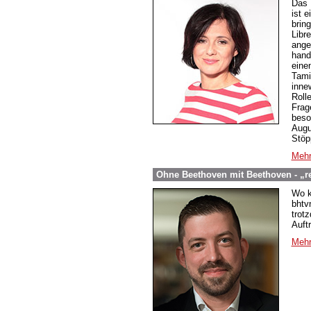
Das 
ist 
brin
Libre
ange
hand
eine
Tami
inne
Roll
Frag
beso
Augu
Stöp
Mehr
Ohne Beethoven mit Beethoven - „re
Wo k
bhtv
trot
Auft
Mehr