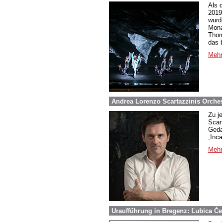
Als 
2019
wurd
Mona
Thom
das 
Mehr
Andrea Lorenzo Scartazzinis Orche
Zu j
Scar
Geda
„Inc
Mehr
Uraufführung in Bregenz: Ľubica Č