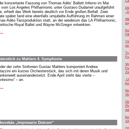
Če
die konzertante Fassung von Thomas Adès’ Ballett
Inferno
im Mai
 vom Los Angeles Philharmonic unter Gustavo Dudamel uraufgeführt
Di
e, erhielt das Werk bereits deutlich vor Ende großen Beifall. Zwei
„J
te später fand eine ebenfalls umjubelte Aufführung im Rahmen einer
Mi
as-Adès-Tanzproduktion statt, an der wiederum das LA Philharmonic,
en
britische Royal Ballet und Wayne McGregor mitwirkten.
Ko
...
Fi
Tö
ne
Tr
Fu
sterstück zu Mahlers 4. Symphonie
Vo
eder der zehn Sinfonien Gustav Mahlers komponiert Andrea
Fu
tazzini ein kurzes Orchesterstück, das sich mit deren Musik und
Zü
nkenwelt auseinandersetzt. Ende April steht das vierte –
antesimo“ – an.
„U
Ko
...
No
Vi
Üb
Ph
Aa
Ku
10
ekovskás „Impresario Dotcom“
Ob