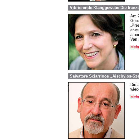
Vibrierende Klanggewebe Die franz
Am 2
Gebu
„Pré
erwe
a. ei
Van 
Mehr
Salvatore Sciarrinos „Aischylos-Sze
Die 
wied
Mehr