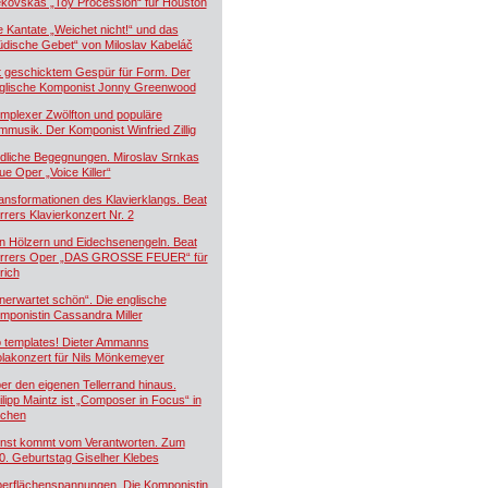
kovskás „Toy Procession“ für Houston
e Kantate „Weichet nicht!“ und das
üdische Gebet“ von Miloslav Kabeláč
t geschicktem Gespür für Form. Der
glische Komponist Jonny Greenwood
mplexer Zwölfton und populäre
lmmusik. Der Komponist Winfried Zillig
dliche Begegnungen. Miroslav Srnkas
ue Oper „Voice Killer“
ansformationen des Klavierklangs. Beat
rrers Klavierkonzert Nr. 2
n Hölzern und Eidechsenengeln. Beat
rrers Oper „DAS GROSSE FEUER“ für
rich
nerwartet schön“. Die englische
mponistin Cassandra Miller
 templates! Dieter Ammanns
olakonzert für Nils Mönkemeyer
er den eigenen Tellerrand hinaus.
ilipp Maintz ist „Composer in Focus“ in
chen
nst kommt vom Verantworten. Zum
0. Geburtstag Giselher Klebes
erflächenspannungen. Die Komponistin