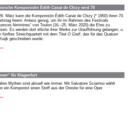
ösische Komponistin Édith Canat de Chizy wird 70
6. März kann die Komponistin Édith Canat de Chizy (* 1950) ihren 70.
rtstag feiern: Anlass genug, um ihr im Rahmen des Festivals
sences féminines“ von Toulon (16.–25. März 2020) die Ehre zu
isen. Es werden dort etliche ihrer Werke zur Uraufführung gelangen, u.
n fünftes Streichquartett mit dem Titel
O God!
, das für das Quatuor
Kuijk geschrieben wurde.
...
nen“ für Klagenfurt
alten Mythen sind aktuell wie immer. Mit Salvatore Sciarrino wählt
er ein Komponist einen Stoff aus der Orestie für eine Oper.
...