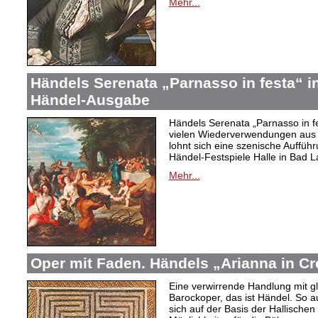
Mehr...
Händels Serenata „Parnasso in festa“ in
Händel-Ausgabe
Händels Serenata „Parnasso in fes
vielen Wiederverwendungen aus
lohnt sich eine szenische Auffüh
Händel-Festspiele Halle in Bad La
Mehr...
Oper mit Faden. Händels „Arianna in Cr
Eine verwirrende Handlung mit g
Barockoper, das ist Händel. So au
sich auf der Basis der Hallischen