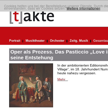
Cookies helfen uns bei der Bereitstellung unserer Dienste. Durch di
einverstanden, dass wir Cookies setzen.
Weitere Informationen
Portrait
Musiktheater
Orchester
Zeitg. Musik
Gesamtau
Oper als Prozess. Das Pasticcio „Love i
seine Entstehung
In der ambitionierten Editionsrei
Village“, im 18. Jahrhundert Numm
heute nahezu vergessen.
Mehr...