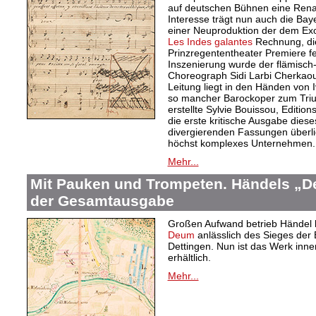
auf deutschen Bühnen eine Rena
Interesse trägt nun auch die Ba
einer Neuproduktion der dem Exo
Les Indes galantes
Rechnung, die
Prinzregententheater Premiere f
Inszenierung wurde der flämisc
Choreograph Sidi Larbi Cherkaou
Leitung liegt in den Händen von 
so mancher Barockoper zum Triu
erstellte Sylvie Bouissou, Editions
die erste kritische Ausgabe dieses
divergierenden Fassungen überlie
höchst komplexes Unternehmen.
Mehr...
Mit Pauken und Trompeten. Händels „De
der Gesamtausgabe
Großen Aufwand betrieb Händel 
Deum
anlässlich des Sieges der 
Dettingen. Nun ist das Werk in
erhältlich.
Mehr...