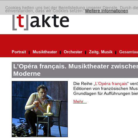
Cookies helfen uns bei der Bereitstellung unserer Dienste. Durch di
einverstanden, dass wir Cookies setzen.
Weitere Informationen
Portrait
Musiktheater
Orchester
Zeitg. Musik
Gesamtau
L’Opéra français. Musiktheater zwische
Moderne
Die Reihe „
L’Opéra français
“ verö
Editionen von französischen Musi
Grundlagen für Aufführungen bie
Mehr...