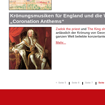
Krönungsmusiken für England und die 
„Coronation Anthems“
Zadok the priest
und
The King sha
anlässlich der Krönung von Georg 
ganzen Welt beliebte konzertant
Mehr...
<
Seite 5
Seite 6
Seite 7
Seite