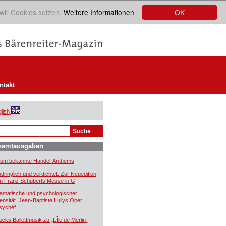
OK
 wir Cookies setzen.
Weitere Informationen
ntakt
lish
samtausgaben
um bekannte Händel-Anthems
ndringlich und verdichtet. Zur Neuedition
n Franz Schuberts Messe in G
amatische und psychologischer
tensität. Jean-Baptiste Lullys Oper
syché“
ucks Ballettmusik zu „L’Île de Merlin“