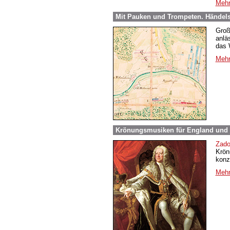
Mehr
Mit Pauken und Trompeten. Händel
Groß
anlä
das 
Mehr
Krönungsmusiken für England und 
Zado
Krön
konz
Mehr