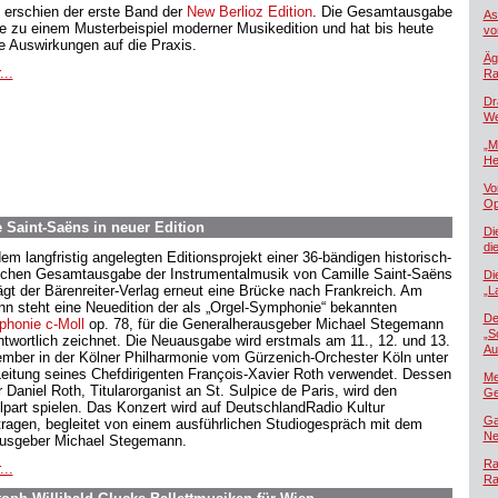
 erschien der erste Band der
New Berlioz Edition
. Die Gesamtausgabe
As
e zu einem Musterbeispiel moderner Musikedition und hat bis heute
vo
e Auswirkungen auf die Praxis.
Äg
...
Ra
Dr
We
„M
He
Vo
Op
Saint-Saëns in neuer Edition
Di
di
dem langfristig angelegten Editionsprojekt einer 36-bändigen historisch-
ischen Gesamtausgabe der Instrumentalmusik von Camille Saint-Saëns
Di
ägt der Bärenreiter-Verlag erneut eine Brücke nach Frankreich. Am
„L
nn steht eine Neuedition der als „Orgel-Symphonie“ bekannten
De
honie c-Moll
op. 78, für die Generalherausgeber Michael Stegemann
„S
ntwortlich zeichnet. Die Neuausgabe wird erstmals am 11., 12. und 13.
Au
mber in der Kölner Philharmonie vom Gürzenich-Orchester Köln unter
Leitung seines Chefdirigenten François-Xavier Roth verwendet. Dessen
Me
 Daniel Roth, Titularorganist an St. Sulpice de Paris, wird den
Ge
lpart spielen. Das Konzert wird auf DeutschlandRadio Kultur
Ga
tragen, begleitet von einem ausführlichen Studiogespräch mit dem
Ne
usgeber Michael Stegemann.
Ra
...
Ra