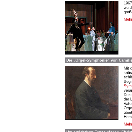
1967
wurd
groß
Mehr
Die „Orgel-Symphonie“ von Camille 
Mit 
krit
schl
Begi
Symp
vera
Deze
der 
Vater
Orge
über
Hera
Mehr