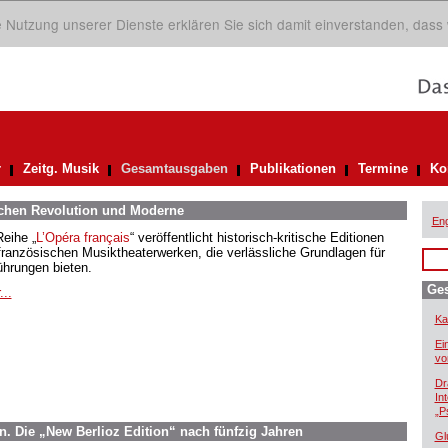
ie Nutzung unserer Dienste erklären Sie sich damit einverstanden, dass
r
Zeitg. Musik
Gesamtausgaben
Publikationen
Termine
Ko
schen Revolution und Moderne
Eng
Reihe „
L’Opéra français
“ veröffentlicht historisch-kritische Editionen
französischen Musiktheaterwerken, die verlässliche Grundlagen für
ührungen bieten.
Ge
...
Ka
Ei
vo
Dr
In
„P
rn. Die „New Berlioz Edition“ nach fünfzig Jahren
Gl