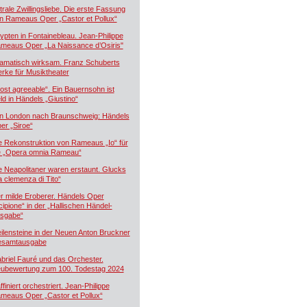
trale Zwillingsliebe. Die erste Fassung
n Rameaus Oper „Castor et Pollux“
ypten in Fontainebleau. Jean-Philippe
meaus Oper „La Naissance d’Osiris"
amatisch wirksam. Franz Schuberts
rke für Musiktheater
ost agreeable“. Ein Bauernsohn ist
ld in Händels „Giustino“
n London nach Braunschweig: Händels
er „Siroe“
e Rekonstruktion von Rameaus „Io“ für
e „Opera omnia Rameau“
e Neapolitaner waren erstaunt. Glucks
a clemenza di Tito“
r milde Eroberer. Händels Oper
cipione“ in der „Hallischen Händel-
sgabe“
ilensteine in der Neuen Anton Bruckner
samtausgabe
briel Fauré und das Orchester.
ubewertung zum 100. Todestag 2024
ffiniert orchestriert. Jean-Philippe
meaus Oper „Castor et Pollux“