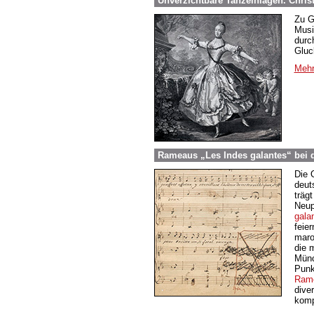
Unverzichtbare Tanzeinlagen. Chris
Zu G
Musi
durc
Gluc
Mehr
Rameaus „Les Indes galantes“ bei 
Die 
deut
träg
Neup
gala
feie
maro
die 
Münc
Punk
Ram
dive
komp