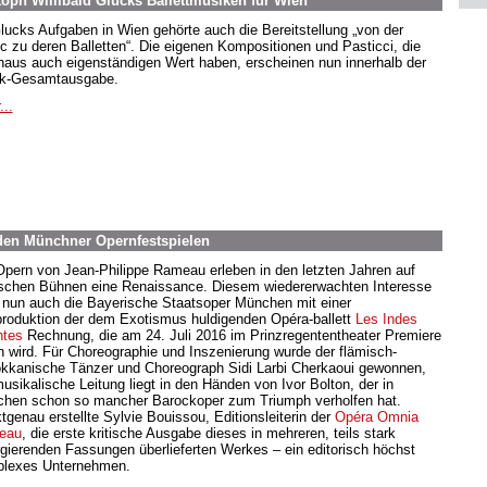
toph Willibald Glucks Ballettmusiken für Wien
lucks Aufgaben in Wien gehörte auch die Bereitstellung „von der
c zu deren Balletten“. Die eigenen Kompositionen und Pasticci, die
haus auch eigenständigen Wert haben, erscheinen nun innerhalb der
k-Gesamtausgabe.
...
den Münchner Opernfestspielen
Opern von Jean-Philippe Rameau erleben in den letzten Jahren auf
schen Bühnen eine Renaissance. Diesem wiedererwachten Interesse
t nun auch die Bayerische Staatsoper München mit einer
roduktion der dem Exotismus huldigenden Opéra-ballett
Les Indes
ntes
Rechnung, die am 24. Juli 2016 im Prinzregententheater Premiere
rn wird. Für Choreographie und Inszenierung wurde der flämisch-
kkanische Tänzer und Choreograph Sidi Larbi Cherkaoui gewonnen,
musikalische Leitung liegt in den Händen von Ivor Bolton, der in
hen schon so mancher Barockoper zum Triumph verholfen hat.
tgenau erstellte Sylvie Bouissou, Editionsleiterin der
Opéra Omnia
eau
, die erste kritische Ausgabe dieses in mehreren, teils stark
rgierenden Fassungen überlieferten Werkes – ein editorisch höchst
lexes Unternehmen.