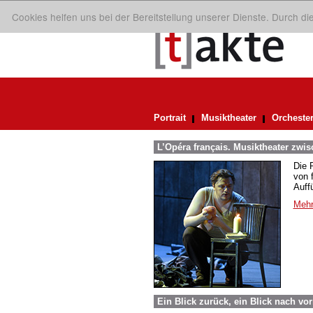
Cookies helfen uns bei der Bereitstellung unserer Dienste. Durch d
Portrait
Musiktheater
Orcheste
L’Opéra français. Musiktheater zwi
Die 
von 
Auff
Mehr
Ein Blick zurück, ein Blick nach vo