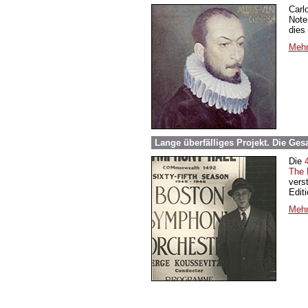
Carl
Note
dies
Mehr
Lange überfälliges Projekt. Die Ge
Die
The 
vers
Edit
Mehr