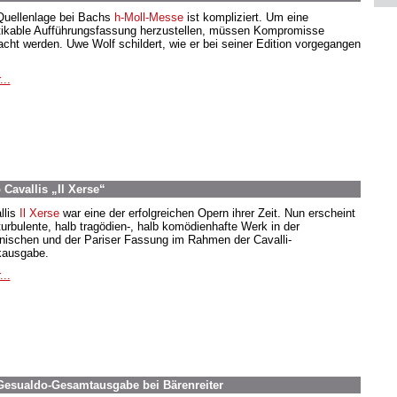
Quellenlage bei Bachs
h-Moll-Messe
ist kompliziert. Um eine
tikable Aufführungsfassung herzustellen, müssen Kompromisse
cht werden. Uwe Wolf schildert, wie er bei seiner Edition vorgegangen
...
 Cavallis „Il Xerse“
llis
Il Xerse
war eine der erfolgreichen Opern ihrer Zeit. Nun erscheint
turbulente, halb tragödien-, halb komödienhafte Werk in der
ienischen und der Pariser Fassung im Rahmen der Cavalli-
ausgabe.
...
 Gesualdo-Gesamtausgabe bei Bärenreiter