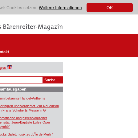
OK
 wir Cookies setzen.
Weitere Informationen
ntakt
lish
samtausgaben
um bekannte Händel-Anthems
ndringlich und verdichtet. Zur Neuedition
n Franz Schuberts Messe in G
amatische und psychologischer
tensität. Jean-Baptiste Lullys Oper
syché“
ucks Ballettmusik zu „L’Île de Merlin“