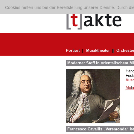
Cookies helfen uns bei der Bereitstellung unserer Dienste. Durch d
Portrait
Musiktheater
Orcheste
Moderner Stoff in orientalischem M
Händ
Fest
Aus
Mehr
Francesco Cavallis „Veremonda“ be