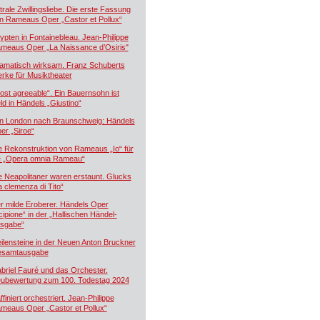
trale Zwillingsliebe. Die erste Fassung
n Rameaus Oper „Castor et Pollux“
ypten in Fontainebleau. Jean-Philippe
meaus Oper „La Naissance d’Osiris"
amatisch wirksam. Franz Schuberts
rke für Musiktheater
ost agreeable“. Ein Bauernsohn ist
ld in Händels „Giustino“
n London nach Braunschweig: Händels
er „Siroe“
e Rekonstruktion von Rameaus „Io“ für
e „Opera omnia Rameau“
e Neapolitaner waren erstaunt. Glucks
a clemenza di Tito“
r milde Eroberer. Händels Oper
cipione“ in der „Hallischen Händel-
sgabe“
ilensteine in der Neuen Anton Bruckner
samtausgabe
briel Fauré und das Orchester.
ubewertung zum 100. Todestag 2024
ffiniert orchestriert. Jean-Philippe
meaus Oper „Castor et Pollux“