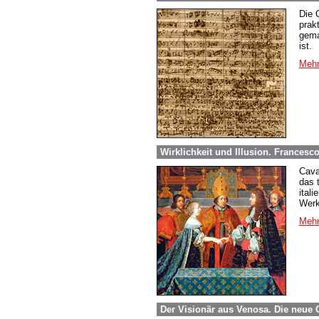
Die 
prak
gema
ist.
Mehr
Wirklichkeit und Illusion. Francesco
Cava
das 
ital
Werk
Mehr
Der Visionär aus Venosa. Die neue