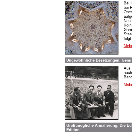
Bei 
bei 
Ope
aufg
Neua
Köln
Garr
Staa
folg
Mehr
Ungewöhnliche Besetzungen. Gemi
Aus 
auch
Band
Mehr
Größtmögliche Annäherung. Die Edi
Edition“