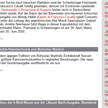
ihrer Suche nach barocken Raritäten sind die Schwetzinger Festspiele
As
Francesco Cavalli fündig geworden, dessen mit Exotismen spielende
vo
r
Veremonda, L’Amazzone di Aragona
bisher nicht in Deutschland
Äg
eführt wurde. Auf der Basis der bei Bärenreiter erschienenen kritischen
Ra
usgabe von Wendy Heller (
Opere di Franceso Cavalli
) spielt Concerto
 unter der Leitung des argentinischen Alte-Musik-Spezialisten Gabriel
Dr
ido. Amélie Niermeyer führt Regie in dieser Koproduktion mit dem
We
tstheater Mainz. Premiere in Schwetzingen ist am 29. April, Mainz
t am 20. Juni 2016.
„M
He
...
Vo
Op
schte Kammermusik von Bohuslav Martinů
Di
di
dem üppigen Füllhorn von Bohuslav Martinůs Einfallskraft flossen
 größere Kammermusikwerke in originellen Besetzungen. Der neue
Di
 der Gesamtausgabe veröffentlicht sie nun.
„L
...
De
„S
Au
Me
Ge
Ga
Ne
Ra
tion der h-Moll-Messe aus der „Neuen Bach-Ausgabe. Revidierte
Ra