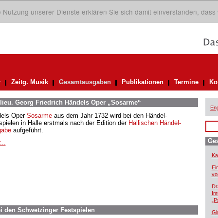
ie Nutzung unserer Dienste erklären Sie sich damit einverstanden, dass
r
Zeitg. Musik
Gesamtausgaben
Publikationen
Termine
Ko
ilieu. Georg Friedrich Händels Oper „Sosarme“
Eng
els Oper
Sosarme
aus dem Jahr 1732 wird bei den Händel-
spielen in Halle erstmals nach der Edition der
Hallischen Händel-
gabe
aufgeführt.
Ge
...
Ka
Ei
vo
Dr
In
„P
i den Schwetzinger Festspielen
Gl