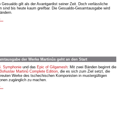
o Gesualdo gilt als der Avantgardist seiner Zeit. Doch verlässliche
n sind bis heute kaum greifbar. Die Gesualdo-Gesamtausgabe wird
 ändern.
...
samtausgabe der Werke Martinůs geht an den Start
4. Symphonie
und das
Epic of Gilgamesh
: Mit zwei Bänden beginnt die
Bohuslav Martinů Complete Edition
, die es sich zum Ziel setzt, die
treuten Werke des tschechischen Komponisten in mustergültigen
ionen zugänglich zu machen.
...