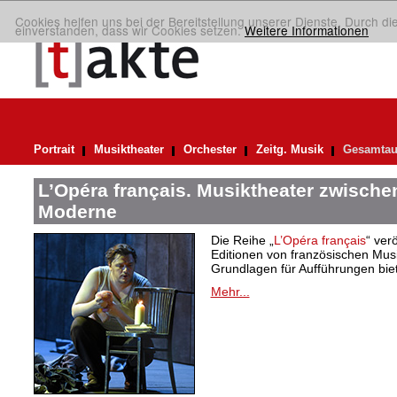
Cookies helfen uns bei der Bereitstellung unserer Dienste. Durch di
einverstanden, dass wir Cookies setzen.
Weitere Informationen
Portrait
Musiktheater
Orchester
Zeitg. Musik
Gesamtau
L’Opéra français. Musiktheater zwische
Moderne
Die Reihe „
L’Opéra français
“ verö
Editionen von französischen Musi
Grundlagen für Aufführungen bie
Mehr...