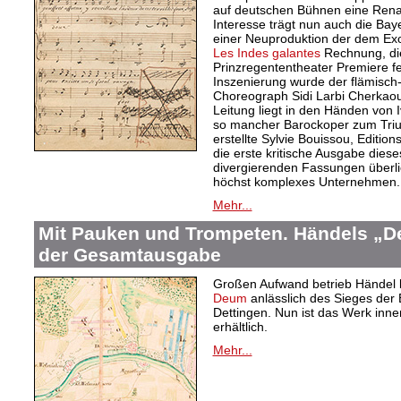
auf deutschen Bühnen eine Rena
Interesse trägt nun auch die Ba
einer Neuproduktion der dem Exo
Les Indes galantes
Rechnung, die
Prinzregententheater Premiere f
Inszenierung wurde der flämisc
Choreograph Sidi Larbi Cherkaou
Leitung liegt in den Händen von 
so mancher Barockoper zum Triu
erstellte Sylvie Bouissou, Editions
die erste kritische Ausgabe dieses
divergierenden Fassungen überlie
höchst komplexes Unternehmen.
Mehr...
Mit Pauken und Trompeten. Händels „De
der Gesamtausgabe
Großen Aufwand betrieb Händel 
Deum
anlässlich des Sieges der 
Dettingen. Nun ist das Werk in
erhältlich.
Mehr...