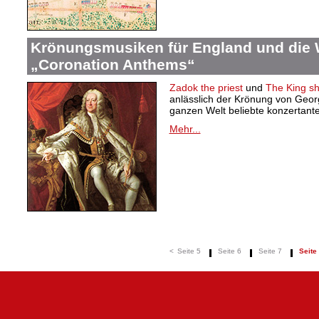
Krönungsmusiken für England und die 
„Coronation Anthems“
Zadok the priest
und
The King sha
anlässlich der Krönung von Georg 
ganzen Welt beliebte konzertant
Mehr...
<
Seite 5
Seite 6
Seite 7
Seite