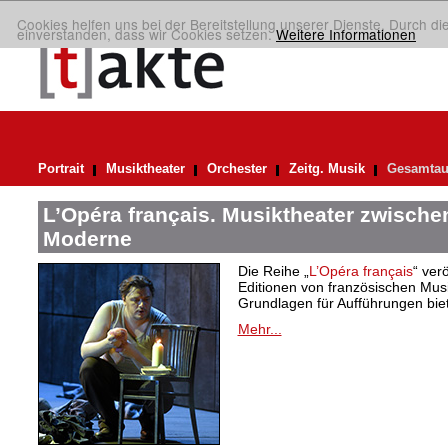
Cookies helfen uns bei der Bereitstellung unserer Dienste. Durch di
einverstanden, dass wir Cookies setzen.
Weitere Informationen
Portrait
Musiktheater
Orchester
Zeitg. Musik
Gesamtau
L’Opéra français. Musiktheater zwische
Moderne
Die Reihe „
L’Opéra français
“ verö
Editionen von französischen Musi
Grundlagen für Aufführungen bie
Mehr...