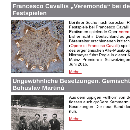
Francesco Cavallis „Veremonda“ bei d
Festspielen
Bei ihrer Suche nach barocken Ra
Festspiele bei Francesco Cavalli
Exotismen spielende Oper
Verem
bisher nicht in Deutschland aufge
Bärenreiter erschienenen kritis
(
Opere di Franceso Cavalli
) spie
des argentinischen Alte-Musik-Sp
Niermeyer führt Regie in dieser 
Mainz. Premiere in Schwetzingen i
Juni 2016.
Mehr...
Ungewöhnliche Besetzungen. Gemisch
Bohuslav Martinů
Aus dem üppigen Füllhorn von Boh
flossen auch größere Kammermusi
Besetzungen. Der neue Band der
nun.
Mehr...