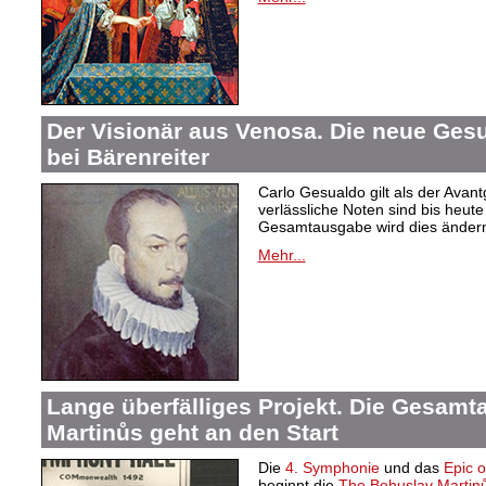
Der Visionär aus Venosa. Die neue Ge
bei Bärenreiter
Carlo Gesualdo gilt als der Avant
verlässliche Noten sind bis heut
Gesamtausgabe wird dies änder
Mehr...
Lange überfälliges Projekt. Die Gesam
Martinůs geht an den Start
Die
4. Symphonie
und das
Epic 
beginnt die
The Bohuslav Martinů