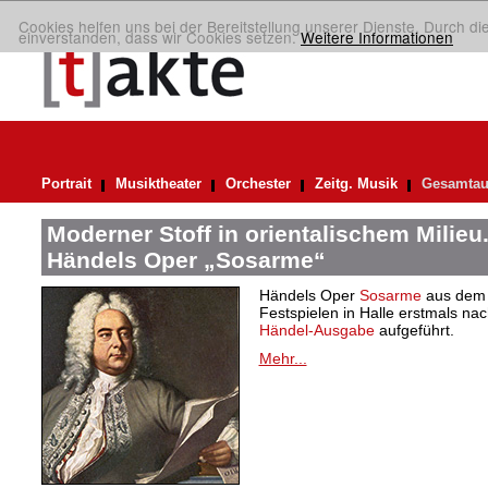
Cookies helfen uns bei der Bereitstellung unserer Dienste. Durch di
einverstanden, dass wir Cookies setzen.
Weitere Informationen
Portrait
Musiktheater
Orchester
Zeitg. Musik
Gesamtau
Moderner Stoff in orientalischem Milieu
Händels Oper „Sosarme“
Händels Oper
Sosarme
aus dem 
Festspielen in Halle erstmals nac
Händel-Ausgabe
aufgeführt.
Mehr...