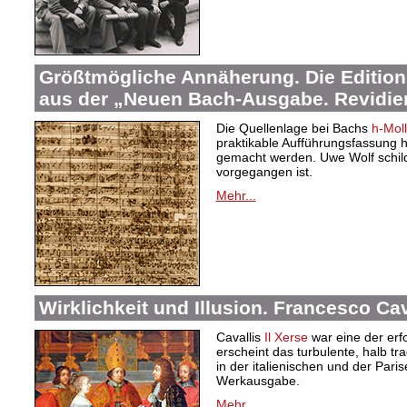
Größtmögliche Annäherung. Die Edition
aus der „Neuen Bach-Ausgabe. Revidier
Die Quellenlage bei Bachs
h-Mol
praktikable Aufführungsfassung
gemacht werden. Uwe Wolf schilde
vorgegangen ist.
Mehr...
Wirklichkeit und Illusion. Francesco Cav
Cavallis
Il Xerse
war eine der erfo
erscheint das turbulente, halb t
in der italienischen und der Par
Werkausgabe.
Mehr...